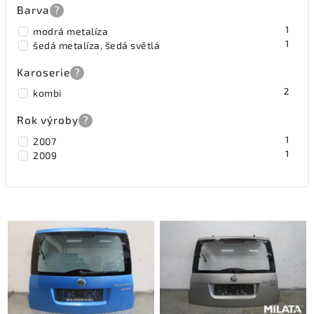
Barva
?
1
modrá metalíza
1
šedá metalíza, šedá světlá
Karoserie
?
2
kombi
Rok výroby
?
1
2007
1
2009