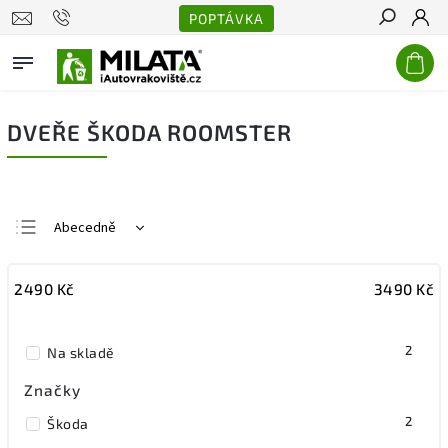
POPTÁVKA
Hledat
DVEŘE ŠKODA ROOMSTER
Abecedně
Nejlevnější
2490
Kč
3490
Kč
Nejdražší
Nejprodávanější
2
Na skladě
Značky
2
Škoda