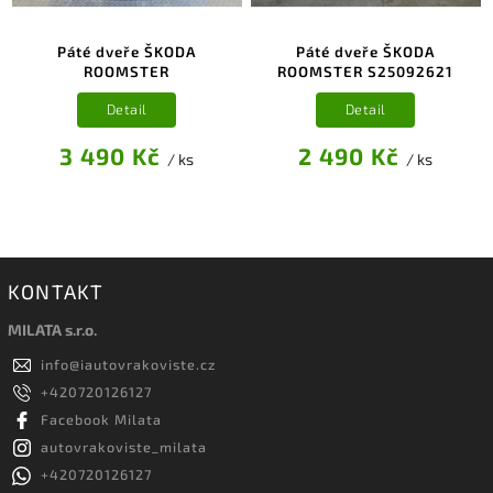
Páté dveře ŠKODA
Páté dveře ŠKODA
ROOMSTER
ROOMSTER S25092621
Detail
Detail
3 490 Kč
2 490 Kč
/ ks
/ ks
KONTAKT
MILATA s.r.o.
info
@
iautovrakoviste.cz
+420720126127
Facebook Milata
autovrakoviste_milata
+420720126127