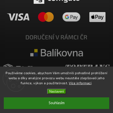
Používáme cookies, abychom Vám umožnili pohodlné prohlížení
webu a díky analýze provozu webu neustále zlepšovali jeho
funkce, výkon a použitelnost.
Více informací
.
Nastavení
Copyright 2026
E-SHOP MILATA
. Všechna práva vyhrazena.
Upravit nastavení cookies
Souhlasím
Vytvořil
Shoptet
| Design
Shoptak.cz.