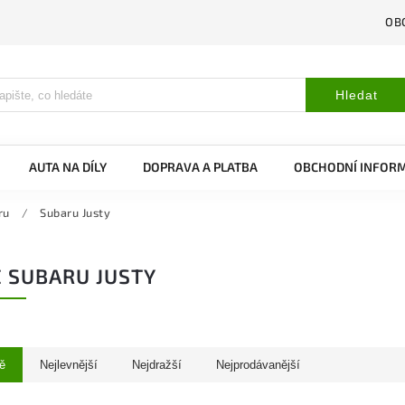
OB
Hledat
AUTA NA DÍLY
DOPRAVA A PLATBA
OBCHODNÍ INFOR
ru
/
Subaru Justy
 SUBARU JUSTY
ě
Nejlevnější
Nejdražší
Nejprodávanější