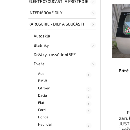
ELEKTROSOUČÁSTI A PŘÍSTROJE
INTERIÉROVÉ DÍLY
KAROSERIE - DÍLY A SOUČÁSTI
Autoskla
Blatníky
Držáky a osvětlení SPZ
Dveře
Páté
Audi
BMW
Citroën
Dacia
Fiat
Ford
P
Honda
záru
JUST
Hyundai
Ověř