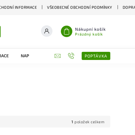
CHODNÍ INFORMACE
VŠEOBECNÉ OBCHODNÍ PODMÍNKY
DOPRA
Nákupní košík
Prázdný košík
MACE
NAPIŠTE NÁM
KONTAKTY
POPTÁVKA
1
položek celkem