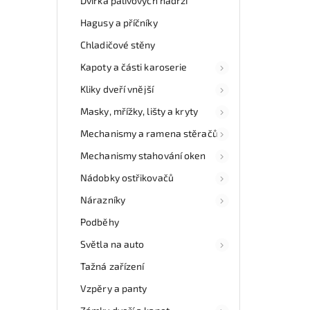
Dvířka palivových nádrží
Hagusy a příčníky
Chladičové stěny
Kapoty a části karoserie
Kliky dveří vnější
Masky, mřížky, lišty a kryty
Mechanismy a ramena stěračů
Mechanismy stahování oken
Nádobky ostřikovačů
Nárazníky
Podběhy
Světla na auto
Tažná zařízení
Vzpěry a panty