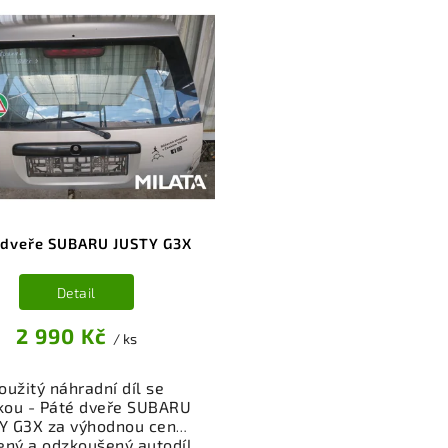
 dveře SUBARU JUSTY G3X
Detail
2 990 Kč
/ ks
oužitý náhradní díl se
kou - Páté dveře SUBARU
Y G3X za výhodnou cenu.
ený a odzkoušený autodíl