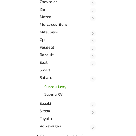
Chevrolet
kat
Kia
souč
a fun
Mazda
Mercedes-Benz
Nab
Mitsubishi
rych
Sa
Opel
v
Peugeot
Renault
Seat
Smart
Subaru
Subaru Justy
Subaru XV
Suzuki
Škoda
Toyota
Volkswagen