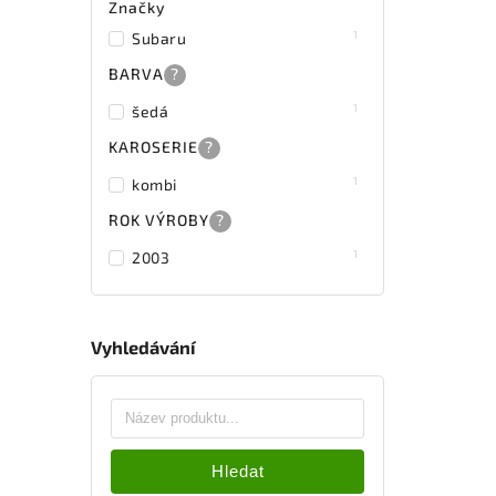
Značky
1
Subaru
BARVA
?
1
šedá
KAROSERIE
?
1
kombi
ROK VÝROBY
?
1
2003
Vyhledávání
Hledat