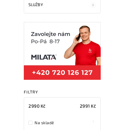
SLUŽBY
FILTRY
2990
Kč
2991
Kč
1
Na skladě