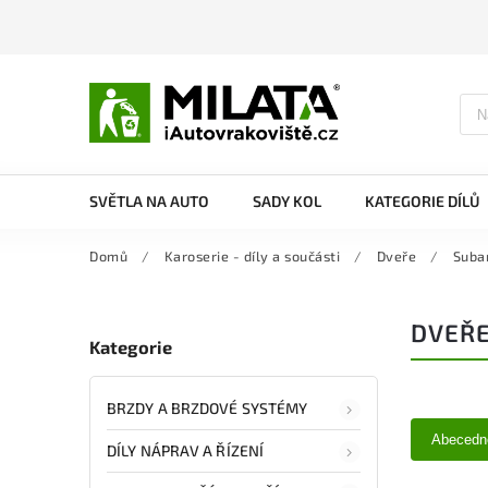
SVĚTLA NA AUTO
SADY KOL
KATEGORIE DÍLŮ
Domů
/
Karoserie - díly a součásti
/
Dveře
/
Suba
DVEŘE
Kategorie
BRZDY A BRZDOVÉ SYSTÉMY
Abecedn
DÍLY NÁPRAV A ŘÍZENÍ