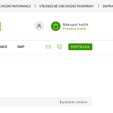
CHODNÍ INFORMACE
VŠEOBECNÉ OBCHODNÍ PODMÍNKY
DOPRA
Nákupní košík
Prázdný košík
MACE
NAPIŠTE NÁM
KONTAKTY
POPTÁVKA
3
položek celkem