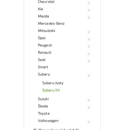
Chevrolet
kat
Kia
souč
a fun
Mazda
Mercedes-Benz
Nab
Mitsubishi
rych
Sa
Opel
v
Peugeot
Renault
Seat
Smart
Subaru
Subaru Justy
Subaru XV
Suzuki
Škoda
Toyota
Volkswagen