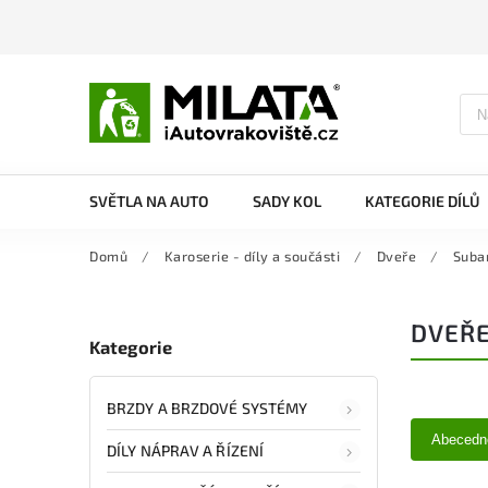
SVĚTLA NA AUTO
SADY KOL
KATEGORIE DÍLŮ
Domů
/
Karoserie - díly a součásti
/
Dveře
/
Suba
DVEŘE
Kategorie
BRZDY A BRZDOVÉ SYSTÉMY
Abecedn
DÍLY NÁPRAV A ŘÍZENÍ