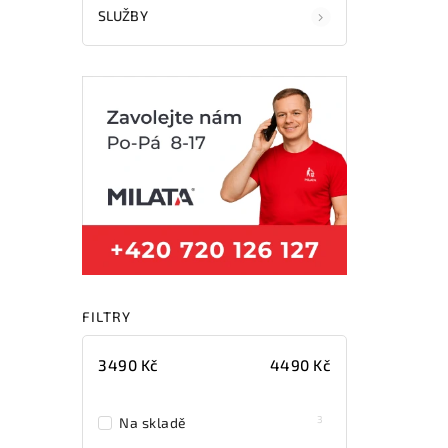
SLUŽBY
FILTRY
3490
Kč
4490
Kč
3
Na skladě