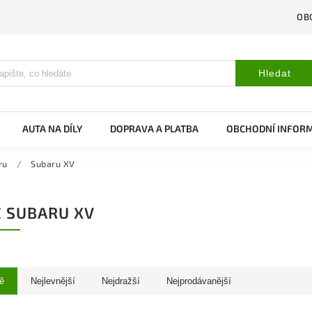
OB
Hledat
AUTA NA DÍLY
DOPRAVA A PLATBA
OBCHODNÍ INFOR
ru
/
Subaru XV
 SUBARU XV
ě
Nejlevnější
Nejdražší
Nejprodávanější