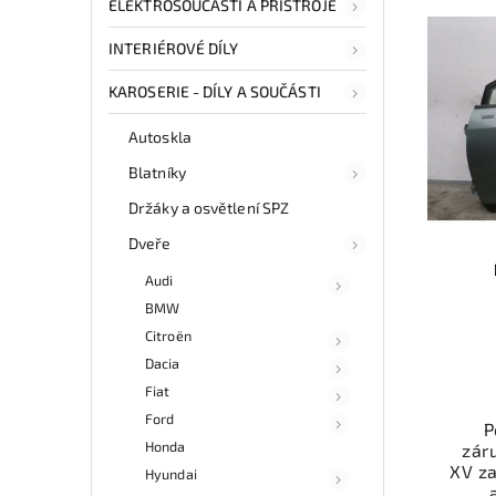
ELEKTROSOUČÁSTI A PŘÍSTROJE
INTERIÉROVÉ DÍLY
KAROSERIE - DÍLY A SOUČÁSTI
Autoskla
Blatníky
Držáky a osvětlení SPZ
Dveře
Audi
BMW
Citroën
Dacia
Fiat
Ford
P
Honda
zár
XV z
Hyundai