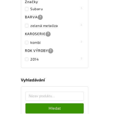
Značky
3
Subaru
BARVA
?
3
zelená metalíza
KAROSERIE
?
3
kombi
ROK VÝROBY
?
3
2014
Vyhledávání
Hledat