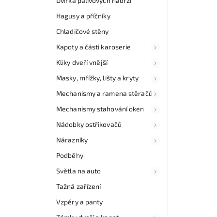
Dvířka palivových nádrží
Hagusy a příčníky
Chladičové stěny
Kapoty a části karoserie
Kliky dveří vnější
Masky, mřížky, lišty a kryty
Mechanismy a ramena stěračů
Mechanismy stahování oken
Nádobky ostřikovačů
Nárazníky
Podběhy
Světla na auto
Tažná zařízení
Vzpěry a panty