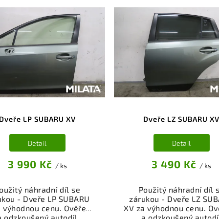
Dveře LP SUBARU XV
Dveře LZ SUBARU X
Detail
Detail
3 990 Kč
3 490 Kč
/ ks
/ ks
oužitý náhradní díl se
Použitý náhradní díl 
ukou - Dveře LP SUBARU
zárukou - Dveře LZ SU
a výhodnou cenu. Ověřený
XV za výhodnou cenu. Ov
a odzkoušený autodíl
a odzkoušený autodí