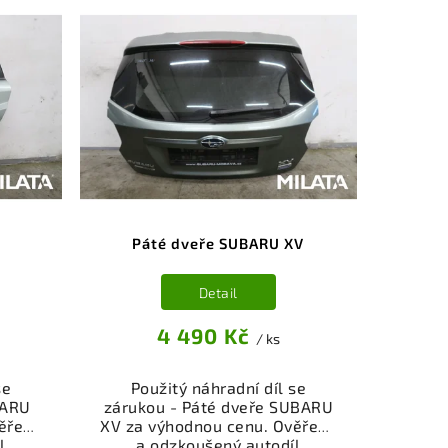
V
Páté dveře SUBARU XV
Detail
4 490 Kč
/ ks
se
Použitý náhradní díl se
BARU
zárukou - Páté dveře SUBARU
ěřený
XV za výhodnou cenu. Ověřený
l
a odzkoušený autodíl