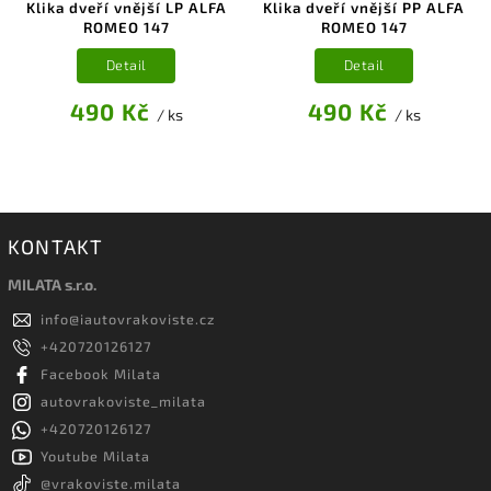
Klika dveří vnější LP ALFA
Klika dveří vnější PP ALFA
ROMEO 147
ROMEO 147
Detail
Detail
490 Kč
490 Kč
/ ks
/ ks
KONTAKT
MILATA s.r.o.
info
@
iautovrakoviste.cz
+420720126127
Facebook Milata
autovrakoviste_milata
+420720126127
Youtube Milata
@vrakoviste.milata