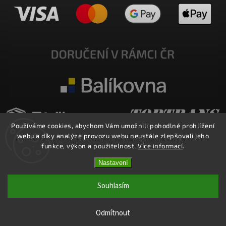
Používáme cookies, abychom Vám umožnili pohodlné prohlížení
webu a díky analýze provozu webu neustále zlepšovali jeho
funkce, výkon a použitelnost.
Více informací
.
Nastavení
Copyright 2026
E-SHOP MILATA
. Všechna práva vyhrazena.
Upravit nastavení cookies
Souhlasím
Vytvořil
Shoptet
| Design
Shoptak.cz.
Odmítnout