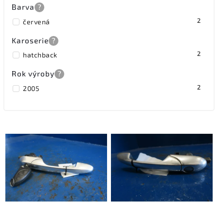
Barva
?
2
červená
Karoserie
?
2
hatchback
Rok výroby
?
2
2005