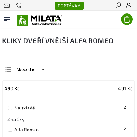
POPTÁVKA
Hledat
KLIKY DVEŘÍ VNĚJŠÍ ALFA ROMEO
Abecedně
Nejlevnější
490
Kč
491
Kč
Nejdražší
Nejprodávanější
2
Na skladě
Značky
2
Alfa Romeo