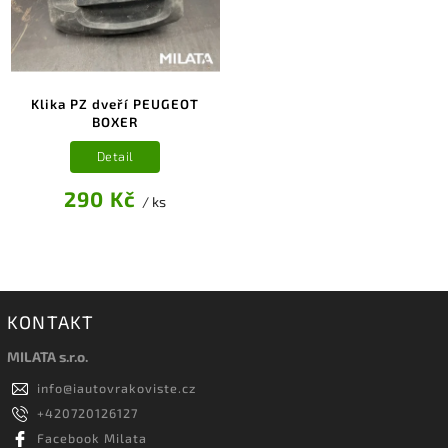
Klika PZ dveří PEUGEOT
BOXER
Detail
290 Kč
/ ks
KONTAKT
MILATA s.r.o.
info
@
iautovrakoviste.cz
+420720126127
Facebook Milata