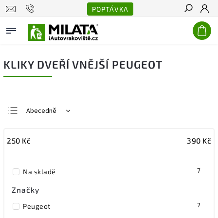
POPTÁVKA
Hledat
KLIKY DVEŘÍ VNĚJŠÍ PEUGEOT
Abecedně
Nejlevnější
250
Kč
390
Kč
Nejdražší
Nejprodávanější
7
Na skladě
Značky
7
Peugeot