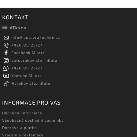
KONTAKT
MILATA s.r.o.
info
@
iautovrakoviste.cz
+420720126127
Facebook Milata
autovrakoviste_milata
+420720126127
Youtube Milata
@vrakoviste.milata
INFORMACE PRO VÁS
Obchodní informace
Všeobecné obchodní podmínky
Doprava a platba
Vrácení a reklamace