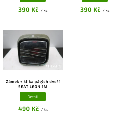
390 Kč
390 Kč
/ ks
/ ks
Zámek + klika pátých dveří
SEAT LEON 1M
Detail
490 Kč
/ ks