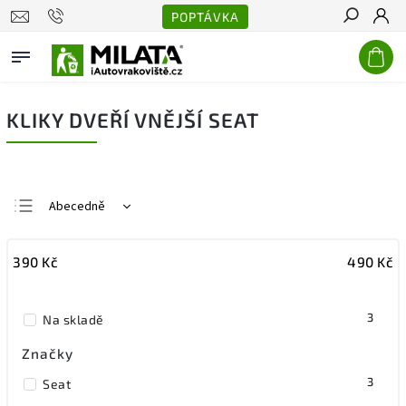
POPTÁVKA
Hledat
KLIKY DVEŘÍ VNĚJŠÍ SEAT
Abecedně
Nejlevnější
390
Kč
490
Kč
Nejdražší
Nejprodávanější
3
Na skladě
Značky
3
Seat