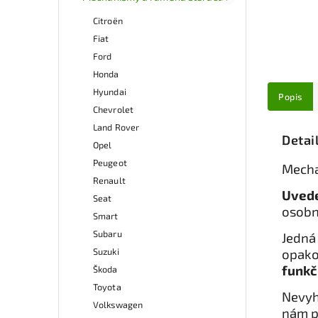
Citroën
Fiat
Ford
Honda
Hyundai
Popis
Chevrolet
Land Rover
Detai
Opel
Peugeot
Mecha
Renault
Uvede
Seat
osobn
Smart
Subaru
Jedná 
Suzuki
opako
funkč
Škoda
Toyota
Nevyh
Volkswagen
nám p