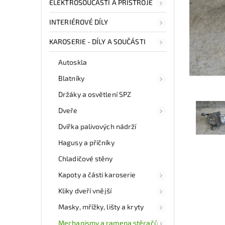
ELEKTROSOUČÁSTI A PŘÍSTROJE
INTERIÉROVÉ DÍLY
KAROSERIE - DÍLY A SOUČÁSTI
Autoskla
Blatníky
Držáky a osvětlení SPZ
Dveře
Dvířka palivových nádrží
Hagusy a příčníky
Chladičové stěny
Kapoty a části karoserie
Kliky dveří vnější
Masky, mřížky, lišty a kryty
Mechanismy a ramena stěračů