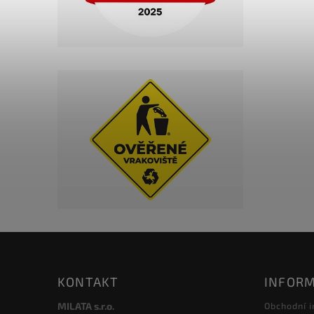
KONTAKT
INFORM
MILATA s.r.o.
Obchodní 