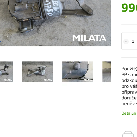
99
Použit
PP s m
odzkouš
pro váš
připra
doruče
peněz 
Detailn