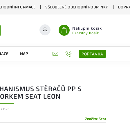
CHODNÍ INFORMACE
VŠEOBECNÉ OBCHODNÍ PODMÍNKY
DOPRA
Nákupní košík
Prázdný košík
MACE
NAPIŠTE NÁM
KONTAKTY
POPTÁVKA
HANISMUS STĚRAČŮ PP S
ORKEM SEAT LEON
071528
Značka:
Seat