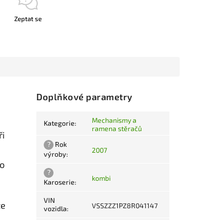
Zeptat se
Doplňkové parametry
Mechanismy a
Kategorie
:
ramena stěračů
ři
?
Rok
2007
výroby
:
ro
?
kombi
Karoserie
:
VIN
te
VSSZZZ1PZ8R041147
vozidla
: