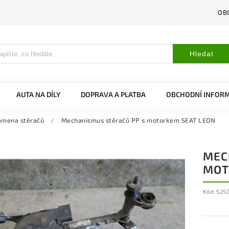
OB
Hledat
AUTA NA DÍLY
DOPRAVA A PLATBA
OBCHODNÍ INFOR
amena stěračů
/
Mechanismus stěračů PP s motorkem SEAT LEON
MEC
MOT
Kód:
S25