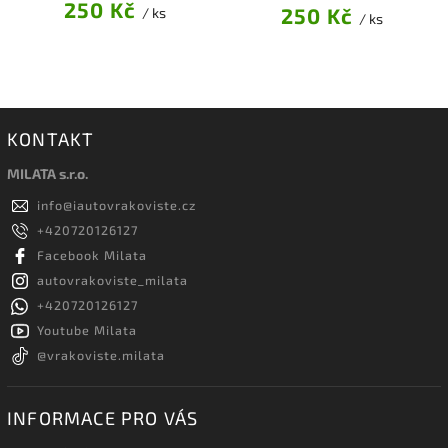
250 Kč
250 Kč
/ ks
/ ks
KONTAKT
MILATA s.r.o.
info
@
iautovrakoviste.cz
+420720126127
Facebook Milata
autovrakoviste_milata
+420720126127
Youtube Milata
@vrakoviste.milata
INFORMACE PRO VÁS