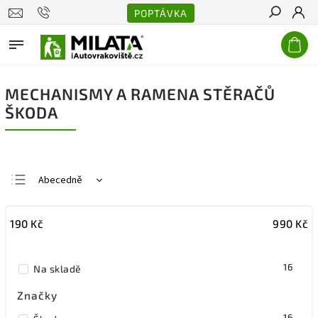
POPTÁVKA
Hledat
MECHANISMY A RAMENA STĚRAČŮ
ŠKODA
Abecedně
Nejlevnější
190
Kč
990
Kč
Nejdražší
Nejprodávanější
16
Na skladě
Značky
16