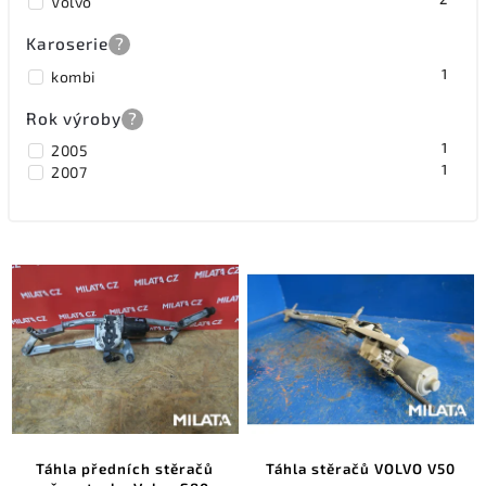
Volvo
Karoserie
?
1
kombi
Rok výroby
?
1
2005
1
2007
Táhla předních stěračů
Táhla stěračů VOLVO V50