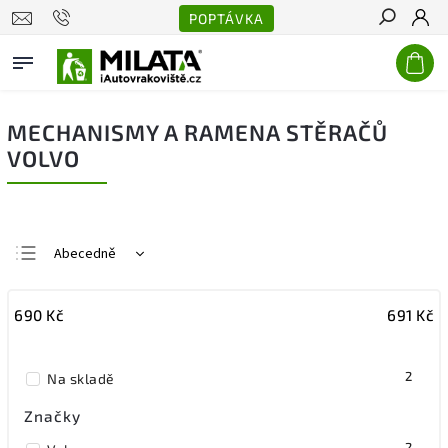
POPTÁVKA
Hledat
MECHANISMY A RAMENA STĚRAČŮ
VOLVO
Abecedně
Nejlevnější
690
Kč
691
Kč
Nejdražší
Nejprodávanější
2
Na skladě
Značky
2