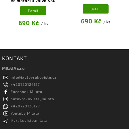
vč.motorku Volvo S80
Detail
Detail
690 Kč
690 Kč
/ ks
/ ks
KONTAKT
MILATA s.r.o.
info
@
iautovrakoviste.cz
+420720126127
Facebook Milata
autovrakoviste_milata
+420720126127
Youtube Milata
@vrakoviste.milata