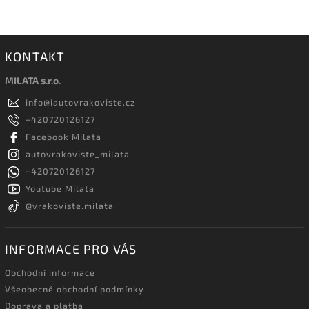
KONTAKT
MILATA s.r.o.
info
@
iautovrakoviste.cz
+420720126127
Facebook Milata
autovrakoviste_milata
+420720126127
Youtube Milata
@vrakoviste.milata
INFORMACE PRO VÁS
Obchodní informace
Všeobecné obchodní podmínky
Doprava a platba