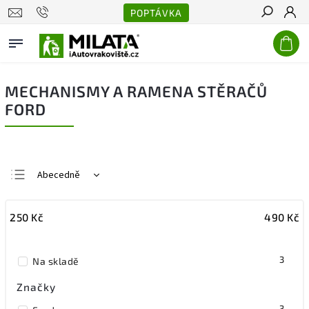
POPTÁVKA
Hledat
MECHANISMY A RAMENA STĚRAČŮ
FORD
Abecedně
Nejlevnější
250
Kč
490
Kč
Nejdražší
Nejprodávanější
3
Na skladě
Značky
3