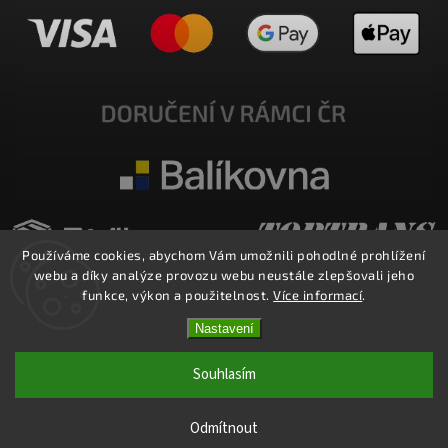
Používáme cookies, abychom Vám umožnili pohodlné prohlížení
webu a díky analýze provozu webu neustále zlepšovali jeho
funkce, výkon a použitelnost.
Více informací
.
Nastavení
Copyright 2026
E-SHOP MILATA
. Všechna práva vyhrazena.
Upravit nastavení cookies
Souhlasím
Vytvořil
Shoptet
| Design
Shoptak.cz.
Odmítnout