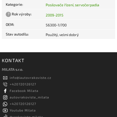
Kategorie
:
Posilovače řízení, servočerpadla
?
Rok výroby
:
2009-2015
OEM
:
56300-1J700
Stav autodílu
:
Použitý, velmi dobrý
KONTAKT
MILATA s.r.o.
info
@
iautovrakoviste.cz
+420720126127
Facebook Milata
autovrakoviste_milata
+420720126127
Youtube Milata
@vrakoviste.milata