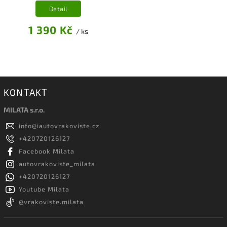
Detail
1 390 Kč
/ ks
KONTAKT
MILATA s.r.o.
info
@
iautovrakoviste.cz
+420720126127
Facebook Milata
autovrakoviste_milata
+420720126127
Youtube Milata
@vrakoviste.milata