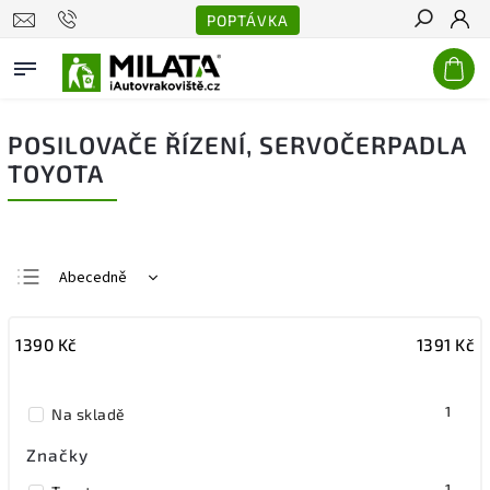
POPTÁVKA
Hledat
POSILOVAČE ŘÍZENÍ, SERVOČERPADLA
TOYOTA
Abecedně
Nejlevnější
1390
Kč
1391
Kč
Nejdražší
Nejprodávanější
1
Na skladě
Značky
1