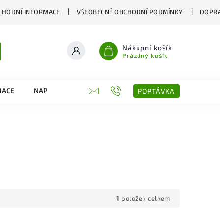
CHODNÍ INFORMACE
VŠEOBECNÉ OBCHODNÍ PODMÍNKY
DOPRA
Nákupní košík
Prázdný košík
MACE
NAPIŠTE NÁM
KONTAKTY
POPTÁVKA
1
položek celkem