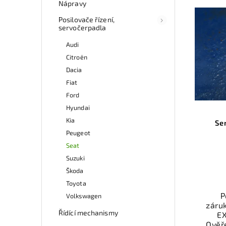
Nápravy
Posilovače řízení,
servočerpadla
Audi
Citroën
Dacia
Fiat
Ford
Hyundai
Kia
Se
Peugeot
Seat
Suzuki
Škoda
Toyota
P
Volkswagen
záru
Řídící mechanismy
EX
Ověř