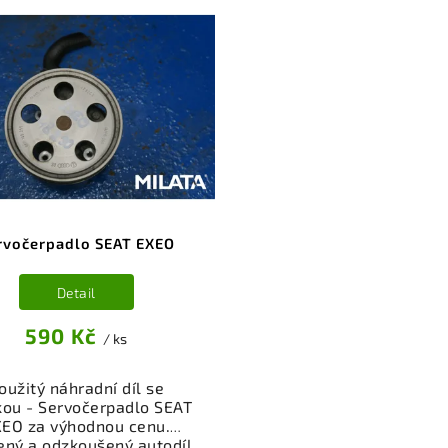
rvočerpadlo SEAT EXEO
Detail
590 Kč
/ ks
oužitý náhradní díl se
kou - Servočerpadlo SEAT
EO za výhodnou cenu.
ený a odzkoušený autodíl