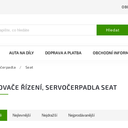
OB
Hledat
AUTA NA DÍLY
DOPRAVA A PLATBA
OBCHODNÍ INFOR
očerpadla
/
Seat
OVAČE ŘÍZENÍ, SERVOČERPADLA SEAT
ě
Nejlevnější
Nejdražší
Nejprodávanější