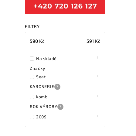
FILTRY
590
Kč
591
Kč
1
Na skladě
Značky
1
Seat
KAROSERIE
?
1
kombi
ROK VÝROBY
?
1
2009