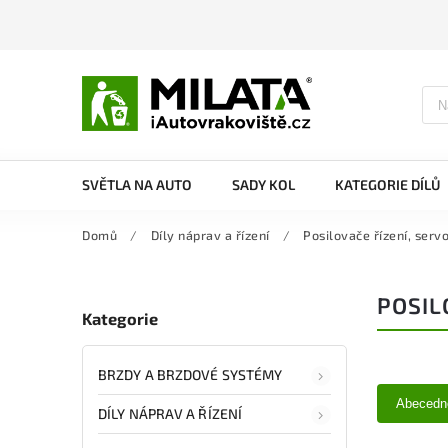
SVĚTLA NA AUTO
SADY KOL
KATEGORIE DÍLŮ
Domů
/
Díly náprav a řízení
/
Posilovače řízení, serv
POSIL
Kategorie
BRZDY A BRZDOVÉ SYSTÉMY
Abecedn
DÍLY NÁPRAV A ŘÍZENÍ