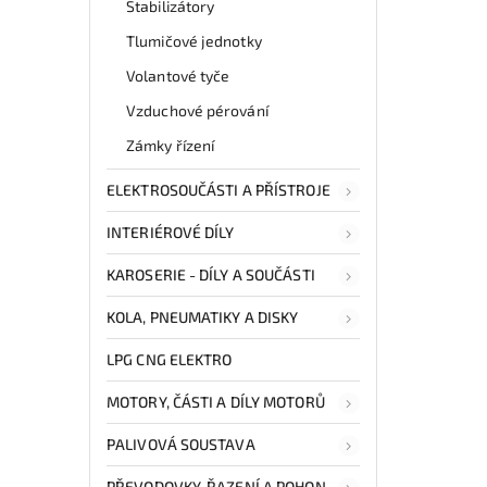
Stabilizátory
kate
pro v
Tlumičové jednotky
Volantové tyče
Nab
Vzduchové pérování
rych
Sa
Zámky řízení
v
ELEKTROSOUČÁSTI A PŘÍSTROJE
INTERIÉROVÉ DÍLY
KAROSERIE - DÍLY A SOUČÁSTI
KOLA, PNEUMATIKY A DISKY
LPG CNG ELEKTRO
MOTORY, ČÁSTI A DÍLY MOTORŮ
PALIVOVÁ SOUSTAVA
PŘEVODOVKY, ŘAZENÍ A POHON