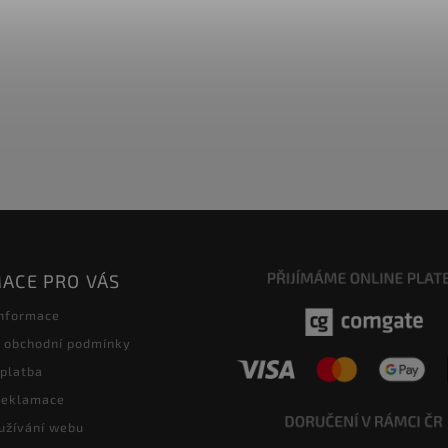
ACE PRO VÁS
informace
 obchodní podmínky
 platba
 reklamace
užívání webu