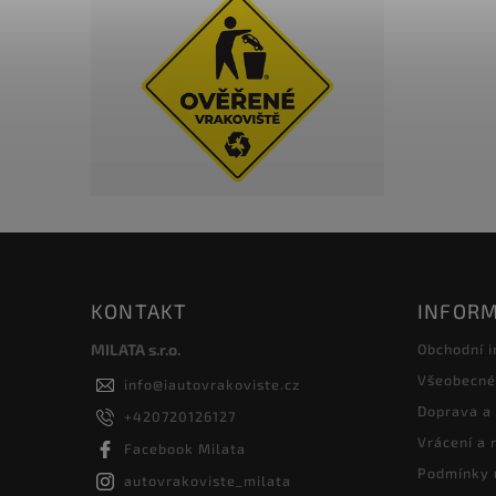
KONTAKT
INFORM
MILATA s.r.o.
Obchodní 
Všeobecné
info
@
iautovrakoviste.cz
Doprava a
+420720126127
Vrácení a
Facebook Milata
Podmínky 
autovrakoviste_milata