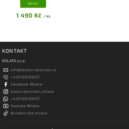
Detail
1 490 Kč
/ ks
KONTAKT
MILATA s.r.o.
info
@
iautovrakoviste.cz
+420720126127
Facebook Milata
autovrakoviste_milata
+420720126127
Youtube Milata
@vrakoviste.milata