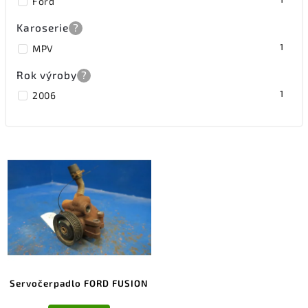
Ford
Karoserie
?
1
MPV
Rok výroby
?
1
2006
Servočerpadlo FORD FUSION