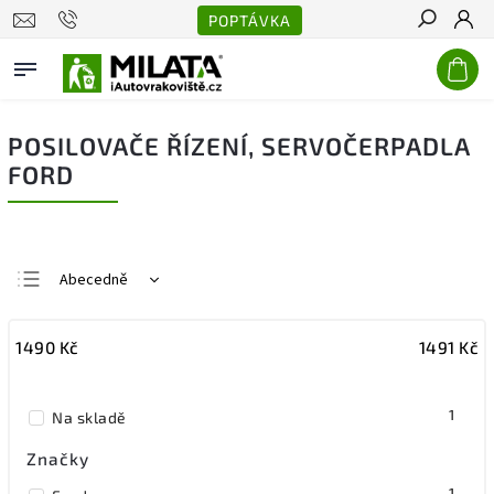
POPTÁVKA
Hledat
POSILOVAČE ŘÍZENÍ, SERVOČERPADLA
FORD
Abecedně
Nejlevnější
1490
Kč
1491
Kč
Nejdražší
Nejprodávanější
1
Na skladě
Značky
1