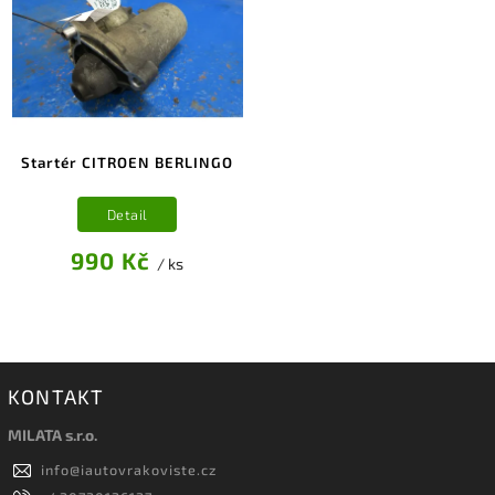
Startér CITROEN BERLINGO
Detail
990 Kč
/ ks
KONTAKT
MILATA s.r.o.
info
@
iautovrakoviste.cz