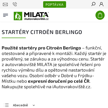
POPTÁVKA
Hledat
STARTÉRY CITROËN BERLINGO
Použité startéry pro Citroën Berlingo
– funkční,
otestované a připravené k montáži. Každý startér je
prověřený, se zárukou a za výhodnou cenu. Startér
z autovrakoviště MILATA je spolehlivé řešení pro
rychlou výměnu dílu a opětovné nastartování
vašeho vozu. Osobní odběr v Dobré u Frýdku-
Místku nebo
expresní doručení po celé ČR
.
Nakupujte spolehlivě na iAutovrakoviště.cz.
Abecedně