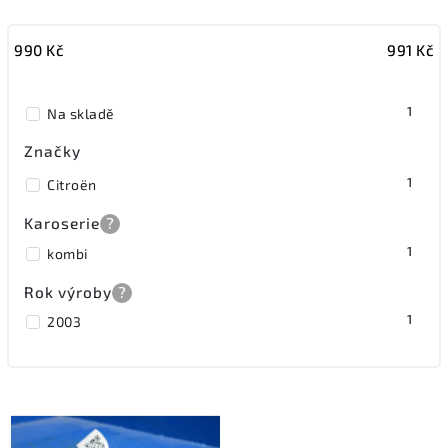
Nejlevnější
990
Kč
991
Kč
Nejdražší
Nejprodávanější
1
Na skladě
Značky
1
Citroën
Karoserie
?
1
kombi
Rok výroby
?
1
2003