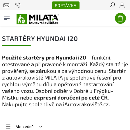
POPTÁVKA
Hledat
STARTÉRY HYUNDAI I20
Použité startéry pro Hyundai i20
– funkční,
otestované a připravené k montáži. Každý startér je
prověřený, se zárukou a za výhodnou cenu. Startér
z autovrakoviště MILATA je spolehlivé řešení pro
rychlou výměnu dílu a opětovné nastartování
vašeho vozu. Osobní odběr v Dobré u Frýdku-
Místku nebo
expresní doručení po celé ČR
.
Nakupujte spolehlivě na iAutovrakoviště.cz.
Abecedně