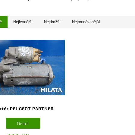
ě
Nejlevnější
Nejdražší
Nejprodávanější
artér PEUGEOT PARTNER
Detail