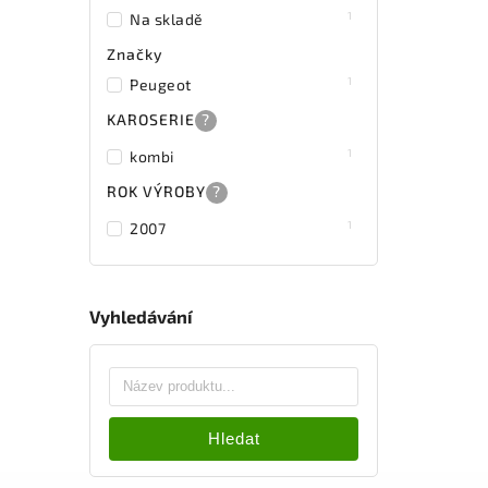
1
Na skladě
Značky
1
Peugeot
KAROSERIE
?
1
kombi
ROK VÝROBY
?
1
2007
Vyhledávání
Hledat