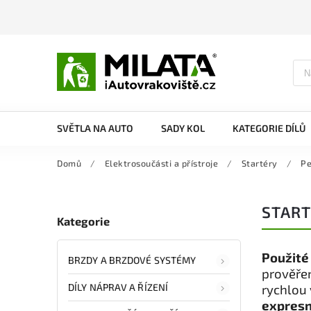
SVĚTLA NA AUTO
SADY KOL
KATEGORIE DÍLŮ
Domů
/
Elektrosoučásti a přístroje
/
Startéry
/
Pe
START
Kategorie
Použité
BRZDY A BRZDOVÉ SYSTÉMY
prověřen
DÍLY NÁPRAV A ŘÍZENÍ
rychlou
expresn