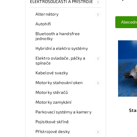
ELEKTROSOUČÁSTI A PŘÍSTROJE
Alternátory
Abecedn
Autohifi
Bluetooth a handsfree
jednotky
Hybridní a elektro systémy
Elektro ovladače, páčky a
spínače
Kabelové svazky
Motorky stahování oken
Motorky stěračů
Motorky zamykání
St
Parkovací systémy a kamery
Pojistkové skříně
Přístrojové desky