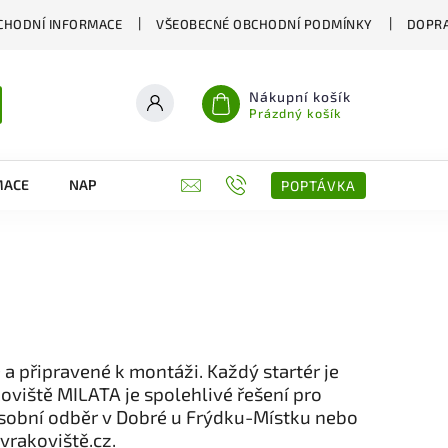
CHODNÍ INFORMACE
VŠEOBECNÉ OBCHODNÍ PODMÍNKY
DOPRA
Nákupní košík
Prázdný košík
MACE
NAPIŠTE NÁM
KONTAKTY
POPTÁVKA
 a připravené k montáži. Každý startér je
oviště MILATA je spolehlivé řešení pro
Osobní odběr v Dobré u Frýdku-Místku nebo
vrakoviště.cz.