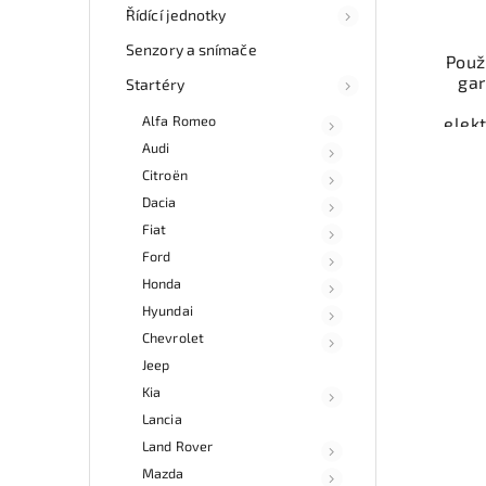
Řídící jednotky
Senzory a snímače
Použi
gar
Startéry
Alfa Romeo
elek
st
Audi
vozi
Citroën
100
Dacia
mo
odb
Fiat
přes 
Ford
ga
Honda
p
Hyundai
Chevrolet
Jeep
Kia
Lancia
Land Rover
Mazda