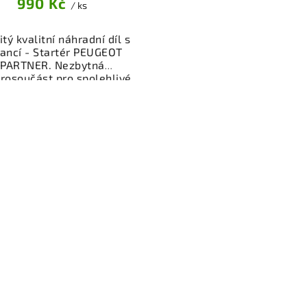
990 Kč
/ ks
tý kvalitní náhradní díl s
ancí - Startér PEUGEOT
PARTNER. Nezbytná
trosoučást pro spolehlivé
artování motoru vašeho
dla. Startér z vrakoviště,
% funkční a připravený k
ntáži. Nabízíme osobní
ěr nebo rychlé doručení
e-shop. Samozřejmostí je
rance vrácení peněz v
řípadě nespokojenosti.