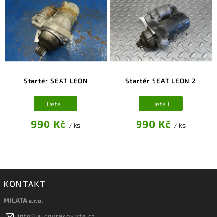
Startér SEAT LEON
Startér SEAT LEON 2
Detail
Detail
990 Kč
990 Kč
/ ks
/ ks
KONTAKT
MILATA s.r.o.
info
@
iautovrakoviste.cz