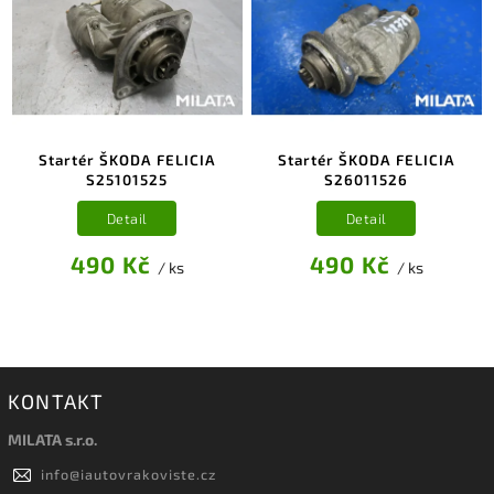
Startér ŠKODA FELICIA
Startér ŠKODA FELICIA
S25101525
S26011526
Detail
Detail
490 Kč
490 Kč
/ ks
/ ks
KONTAKT
MILATA s.r.o.
info
@
iautovrakoviste.cz