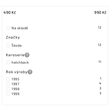
Nejlevnější
490
Kč
990
Kč
Nejdražší
Nejprodávanější
12
Na skladě
Značky
12
Škoda
Karoserie
?
11
hatchback
Rok výroby
?
1
1995
4
1997
3
1998
3
1999