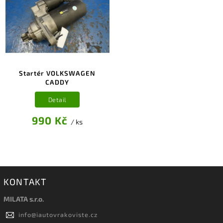
Startér VOLKSWAGEN
CADDY
Detail
990 Kč
/ ks
KONTAKT
MILATA s.r.o.
info
@
iautovrakoviste.cz