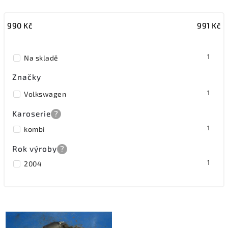
Nejlevnější
990
Kč
991
Kč
Nejdražší
Nejprodávanější
1
Na skladě
Značky
1
Volkswagen
Karoserie
?
1
kombi
Rok výroby
?
1
2004