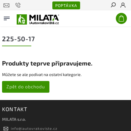
POPTÁVKA
Hledat
225-50-17
Produkty teprve připravujeme.
Můžete se ale podívat na ostatní kategorie.
Zpět do obchodu
KONTAKT
MILATA s.r.o.
info
@
iautovrakoviste.cz