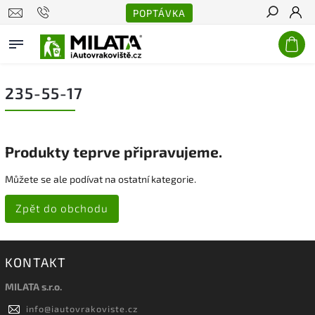
POPTÁVKA
Hledat
235-55-17
Produkty teprve připravujeme.
Můžete se ale podívat na ostatní kategorie.
Zpět do obchodu
KONTAKT
MILATA s.r.o.
info
@
iautovrakoviste.cz