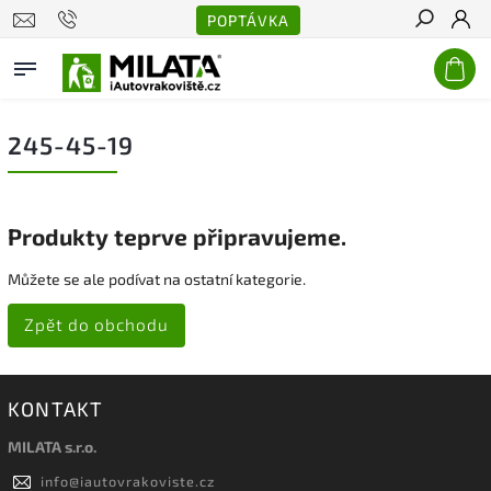
POPTÁVKA
Hledat
245-45-19
Produkty teprve připravujeme.
Můžete se ale podívat na ostatní kategorie.
Zpět do obchodu
KONTAKT
MILATA s.r.o.
info
@
iautovrakoviste.cz