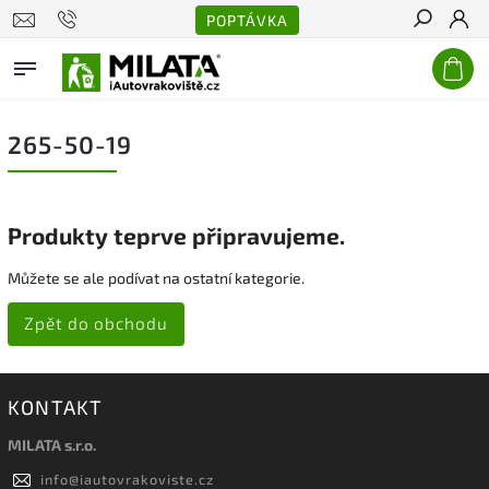
POPTÁVKA
Hledat
265-50-19
Produkty teprve připravujeme.
Můžete se ale podívat na ostatní kategorie.
Zpět do obchodu
KONTAKT
MILATA s.r.o.
info
@
iautovrakoviste.cz