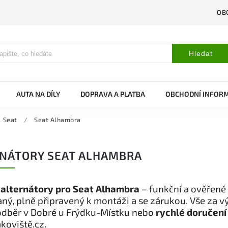
OB
Hledat
AUTA NA DÍLY
DOPRAVA A PLATBA
OBCHODNÍ INFOR
Seat
/
Seat Alhambra
NÁTORY SEAT ALHAMBRA
 alternátory pro Seat Alhambra
– funkční a ověřené 
ný, plně připravený k montáži a se zárukou. Vše za 
odběr v Dobré u Frýdku-Místku nebo
rychlé doručení
koviště.cz.