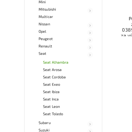
Mini
Mitsubishi
Multicar
P
Nissan
038
Opel
za v
Peugeot
ele
Renault
b
Ově
Seat
vr
Seat Alhambra
mo
odb
Seat Arosa
přes 
Seat Cordoba
ga
Seat Exeo
p
Seat Ibiza
Seat Inca
Seat Leon
Seat Toledo
Subaru
Suzuki