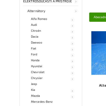
ELEKTROSOUČÁSTI A PŘÍSTROJE
Alternátory
Abecedn
Alfa Romeo
Audi
Citroën
Dacia
Daewoo
Fiat
Ford
Honda
Hyundai
Chevrolet
Chrysler
Jeep
Alt
Kia
Mazda
Mercedes-Benz