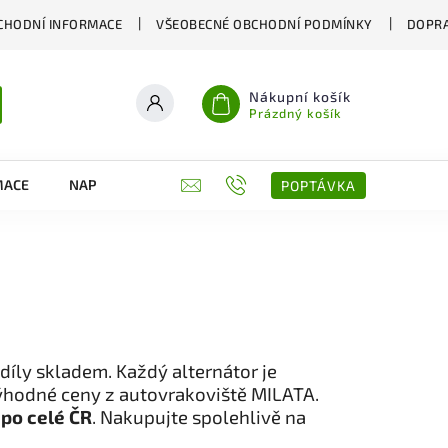
CHODNÍ INFORMACE
VŠEOBECNÉ OBCHODNÍ PODMÍNKY
DOPRA
Nákupní košík
Prázdný košík
MACE
NAPIŠTE NÁM
KONTAKTY
POPTÁVKA
díly skladem. Každý alternátor je
výhodné ceny z autovrakoviště MILATA.
 po celé ČR
. Nakupujte spolehlivě na