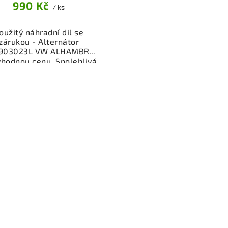
990 Kč
/ ks
oužitý náhradní díl se
zárukou - Alternátor
903023L VW ALHAMBRA
ýhodnou cenu. Spolehlivá
ktrosoučást pro dobíjení
aterie vašeho vozidla.
řený a funkční autodíl z
akoviště, připravený k
ntáži. Nabízíme osobní
ěr nebo rychlé doručení
e-shop. Samozřejmostí je
rance vrácení peněz v
řípadě nespokojenosti.