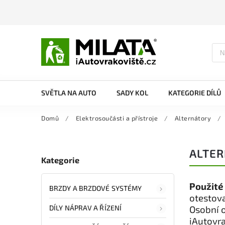
SVĚTLA NA AUTO
SADY KOL
KATEGORIE DÍLŮ
Domů
/
Elektrosoučásti a přístroje
/
Alternátory
/
ALTER
Kategorie
Použité
BRZDY A BRZDOVÉ SYSTÉMY
otestova
DÍLY NÁPRAV A ŘÍZENÍ
Osobní 
iAutovra