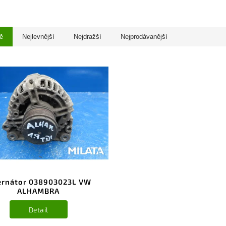
ě
Nejlevnější
Nejdražší
Nejprodávanější
ernátor 038903023L VW
ALHAMBRA
Detail