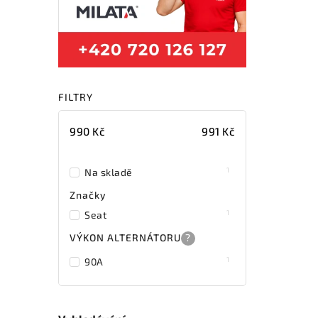
FILTRY
990
Kč
991
Kč
1
Na skladě
Značky
1
Seat
VÝKON ALTERNÁTORU
?
1
90A