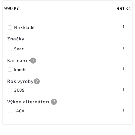
990
Kč
991
Kč
Nejdražší
Nejprodávanější
1
Na skladě
Značky
1
Seat
Karoserie
?
1
kombi
Rok výroby
?
1
2009
Výkon alternátoru
?
1
140A