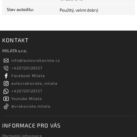
Stav autodílu
:
Použitý, velmi dobrý
KONTAKT
MILATA s.r.o.
info
@
iautovrakoviste.cz
+420720126127
Facebook Milata
autovrakoviste_milata
+420720126127
Youtube Milata
@vrakoviste.milata
INFORMACE PRO VÁS
Obchodní informace