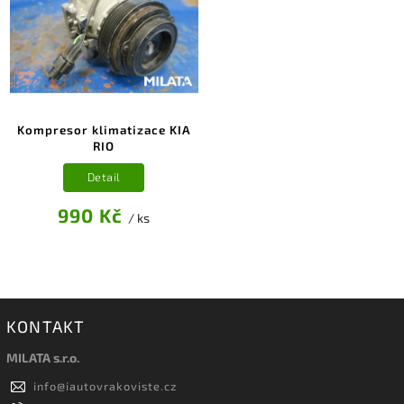
Kompresor klimatizace KIA
RIO
Detail
990 Kč
/ ks
KONTAKT
MILATA s.r.o.
info
@
iautovrakoviste.cz