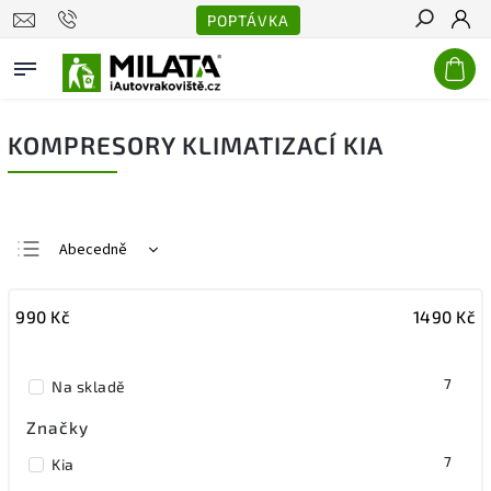
POPTÁVKA
Hledat
KOMPRESORY KLIMATIZACÍ KIA
Abecedně
Nejlevnější
990
Kč
1490
Kč
Nejdražší
Nejprodávanější
7
Na skladě
Značky
7
Kia