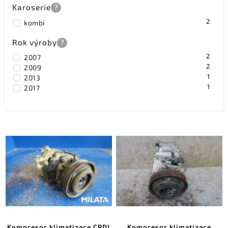
Karoserie
?
2
kombi
Rok výroby
?
2
2007
2
2009
1
2013
1
2017
Kompresor klimatizace CRDI
Kompresor klimatizace