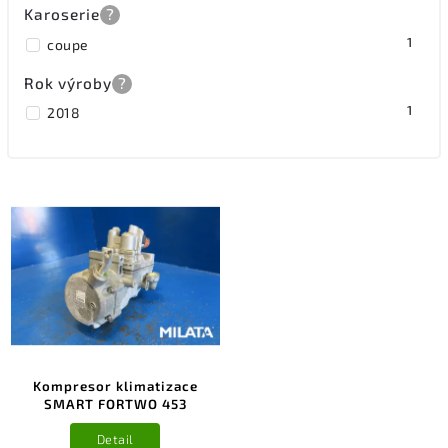
Karoserie
?
1
coupe
Rok výroby
?
1
2018
Kompresor klimatizace
SMART FORTWO 453
Detail