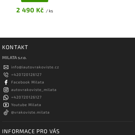
2 490 Kč
/ ks
KONTAKT
MILATA s.r.o.
info
@
iautovrakoviste.cz
+420720126127
Facebook Milata
autovrakoviste_milata
+420720126127
Youtube Milata
@vrakoviste.milata
INFORMACE PRO VÁS