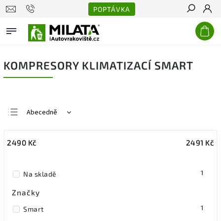
POPTÁVKA
Hledat
KOMPRESORY KLIMATIZACÍ SMART
Abecedně
Nejlevnější
2490
Kč
2491
Kč
Nejdražší
Nejprodávanější
1
Na skladě
Značky
1
Smart