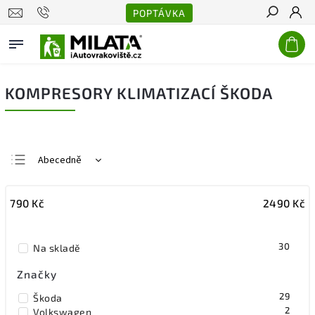
POPTÁVKA
Hledat
KOMPRESORY KLIMATIZACÍ ŠKODA
Abecedně
Nejlevnější
790
Kč
2490
Kč
Nejdražší
Nejprodávanější
30
Na skladě
Značky
29
Škoda
2
Volkswagen