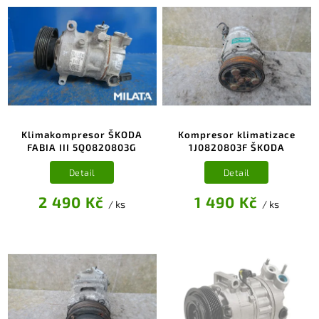
Klimakompresor ŠKODA
Kompresor klimatizace
FABIA III 5Q0820803G
1J0820803F ŠKODA
Detail
Detail
2 490 Kč
1 490 Kč
/ ks
/ ks