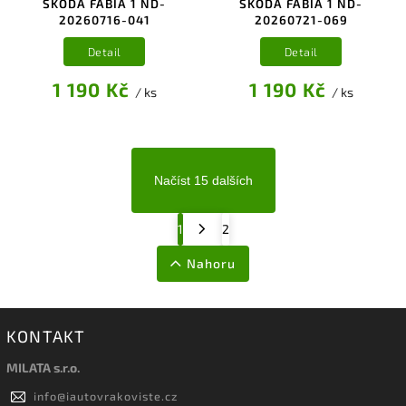
ŠKODA FABIA 1 ND-
ŠKODA FABIA 1 ND-
20260716-041
20260721-069
Detail
Detail
1 190 Kč
1 190 Kč
/ ks
/ ks
Načíst 15 dalších
1
2
Nahoru
KONTAKT
MILATA s.r.o.
info
@
iautovrakoviste.cz