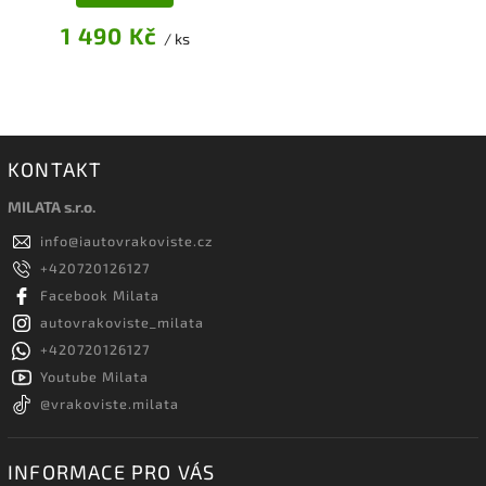
1 490 Kč
/ ks
KONTAKT
MILATA s.r.o.
info
@
iautovrakoviste.cz
+420720126127
Facebook Milata
autovrakoviste_milata
+420720126127
Youtube Milata
@vrakoviste.milata
INFORMACE PRO VÁS