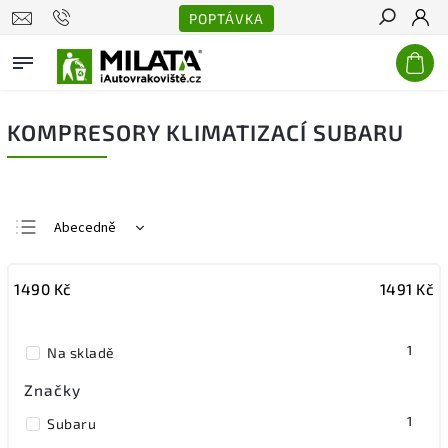
POPTÁVKA
Hledat
KOMPRESORY KLIMATIZACÍ SUBARU
Abecedně
Nejlevnější
1490
Kč
1491
Kč
Nejdražší
Nejprodávanější
1
Na skladě
Značky
1
Subaru