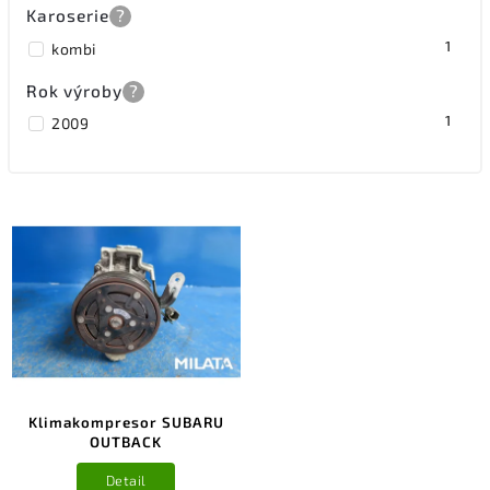
Karoserie
?
1
kombi
Rok výroby
?
1
2009
Klimakompresor SUBARU
OUTBACK
Detail