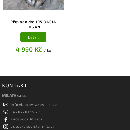
Převodovka JR5 DACIA
LOGAN
Detail
4 990 Kč
/ ks
KONTAKT
MILATA s.r.o.
info
@
iautovrakoviste.cz
+420720126127
Facebook Milata
autovrakoviste_milata