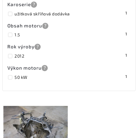
Karoserie
?
1
užitková skříňová dodávka
Obsah motoru
?
1
1.5
Rok výroby
?
1
2012
Výkon motoru
?
1
50 kW