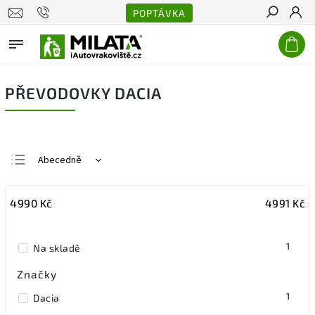
POPTÁVKA
Hledat
PŘEVODOVKY DACIA
Abecedně
Nejlevnější
4990
Kč
4991
Kč
Nejdražší
Nejprodávanější
1
Na skladě
Značky
1
Dacia