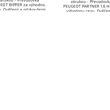
zárukou - Převodovk
EOT BIPPER za výhodnou
PEUGEOT PARTNER 1.6 H
u. Ověřený a odzkoušený
výhodnou cenu. Ověřen
díl kategorie Převodovky,
odzkoušený autodíl kate
í, spojky a pohon kol pro
Převodovky, řazení, spo
 vůz. Ověřený a funkční
pohon kol pro váš vů
autodíl z vrakoviště,
Ověřený a funkční autod
připravený k montáži.
vrakoviště, připraven
ízíme osobní odběr nebo
montáži. Nabízíme oso
lé doručení přes e-shop.
odběr nebo rychlé doru
mozřejmostí je garance
přes e-shop. Samozřejmo
rácení peněz v případě
garance vrácení peně
nespokojenosti.
případě nespokojenost