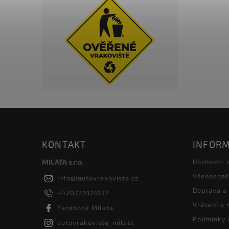
KONTAKT
INFORM
MILATA s.r.o.
Obchodní 
Všeobecné
info
@
iautovrakoviste.cz
Doprava a
+420720126127
Vrácení a
Facebook Milata
Podmínky 
autovrakoviste_milata