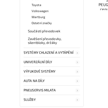
PEUG
Toyota
cen
Volkswagen
auto
Wartburg
řazen
váš
Ostatní značky
Součásti převodovek
Nab
Zavěšení převodovky,
rych
silentbloky, držáky
Sa
v
SYSTÉMY CHLAZENÍ A VYTÁPĚNÍ
UNIVERZÁLNÍ DÍLY
VÝFUKOVÉ SYSTÉMY
AUTA NA DÍLY
PNEUSERVIS MILATA
SLUŽBY