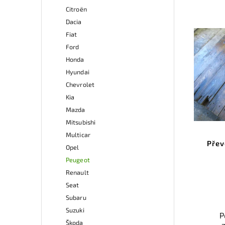
auto
Citroën
řazen
Dacia
váš
Fiat
Ford
Nab
Honda
rych
Hyundai
Sa
v
Chevrolet
Kia
Mazda
Mitsubishi
Multicar
Pře
Opel
Peugeot
Renault
Seat
Subaru
Suzuki
P
Škoda