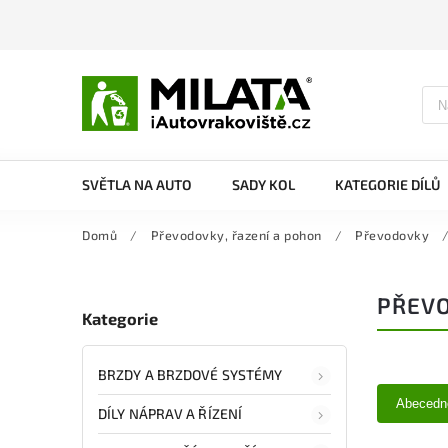
SVĚTLA NA AUTO
SADY KOL
KATEGORIE DÍLŮ
Domů
/
Převodovky, řazení a pohon
/
Převodovky
PŘEV
Kategorie
BRZDY A BRZDOVÉ SYSTÉMY
Abecedn
DÍLY NÁPRAV A ŘÍZENÍ