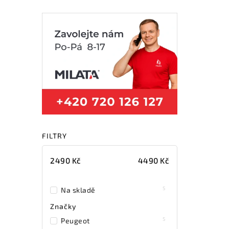
FILTRY
2490
Kč
4490
Kč
5
Na skladě
Značky
5
Peugeot