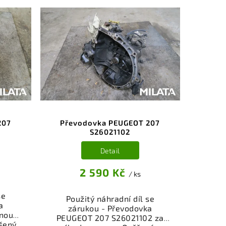
207
Převodovka PEUGEOT 207
S26021102
Detail
2 590 Kč
/ ks
se
Použitý náhradní díl se
a
zárukou - Převodovka
nou
PEUGEOT 207 S26021102 za
šený