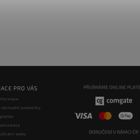
ACE PRO VÁS
informace
 obchodní podmínky
 platba
 reklamace
užívání webu