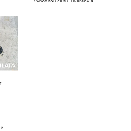
výhodnou cenu. Ověřený a
ovky,
odzkoušený autodíl kategorie
ol pro
Převodovky, řazení, spojky a
kční
pohon kol pro váš vůz.
,
Ověřený a funkční autodíl z
.
vrakoviště, připravený k
nebo
montáži. Nabízíme osobní
shop.
odběr nebo rychlé doručení
nce
přes e-shop. Samozřejmostí je
dě
garance vrácení peněz v
případě nespokojenosti.
T
se