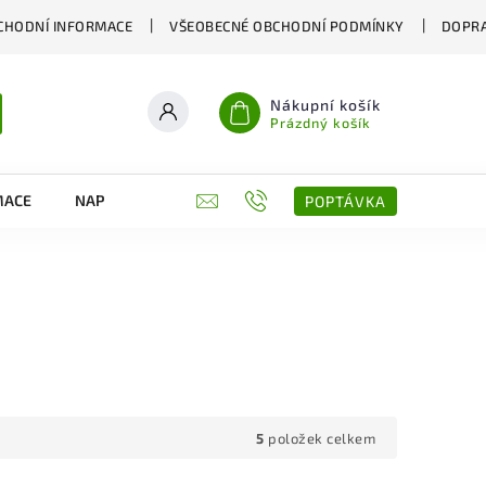
CHODNÍ INFORMACE
VŠEOBECNÉ OBCHODNÍ PODMÍNKY
DOPRA
Nákupní košík
Prázdný košík
MACE
NAPIŠTE NÁM
KONTAKTY
POPTÁVKA
5
položek celkem