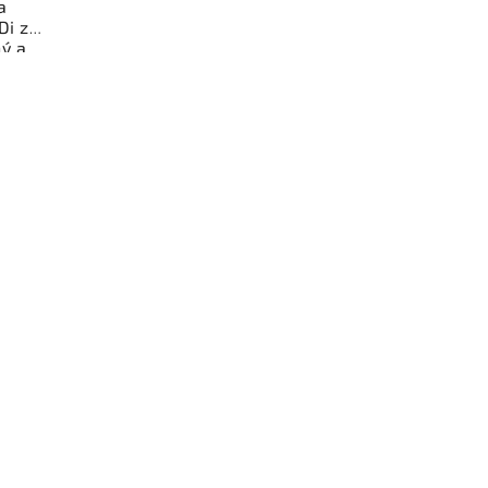
a
Di za
ý a
gorie
jky a
z.
íl z
ý k
bní
čení
stí je
z v
i.