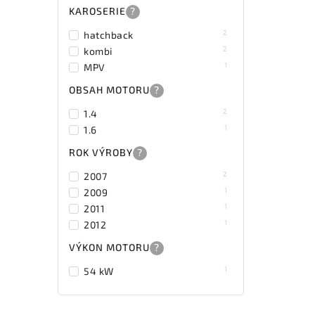
KAROSERIE
?
2
hatchback
2
kombi
1
MPV
OBSAH MOTORU
?
2
1.4
1
1.6
ROK VÝROBY
?
2
2007
1
2009
1
2011
1
2012
VÝKON MOTORU
?
1
54 kW