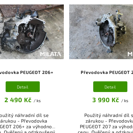
vodovka PEUGEOT 206+
Převodovka PEUGEOT 
Detail
Detail
2 490 Kč
3 990 Kč
/ ks
/ ks
oužitý náhradní díl se
Použitý náhradní díl 
zárukou - Převodovka
zárukou - Převodovk
GEOT 206+ za výhodnou
PEUGEOT 207 za výhod
u. Ověřený a odzkoušený
cenu. Ověřený a odzkou