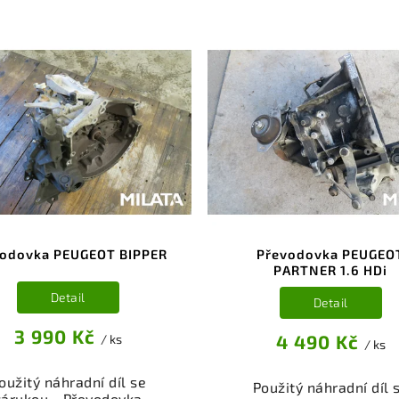
díl kategorie Převodovky,
autodíl kategorie Převod
í, spojky a pohon kol pro
řazení, spojky a pohon k
 vůz. Ověřený a funkční
váš vůz. Ověřený a fun
autodíl z vrakoviště,
autodíl z vrakoviště
připravený k montáži.
připravený k montáži
ízíme osobní odběr nebo
Nabízíme osobní odběr 
lé doručení přes e-shop.
rychlé doručení přes e-
mozřejmostí je garance
Samozřejmostí je gara
rácení peněz v případě
vrácení peněz v přípa
nespokojenosti.
nespokojenosti.
vodovka PEUGEOT BIPPER
Převodovka PEUGEO
PARTNER 1.6 HDi
Detail
Detail
3 990 Kč
4 490 Kč
/ ks
/ ks
oužitý náhradní díl se
Použitý náhradní díl 
zárukou - Převodovka