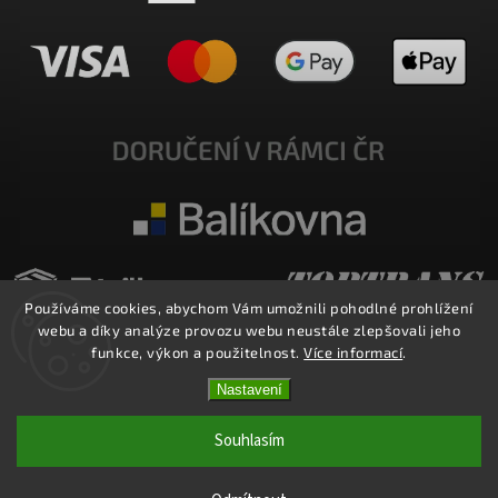
Používáme cookies, abychom Vám umožnili pohodlné prohlížení
webu a díky analýze provozu webu neustále zlepšovali jeho
funkce, výkon a použitelnost.
Více informací
.
Nastavení
Copyright 2026
E-SHOP MILATA
. Všechna práva vyhrazena.
Upravit nastavení cookies
Souhlasím
Vytvořil
Shoptet
| Design
Shoptak.cz.