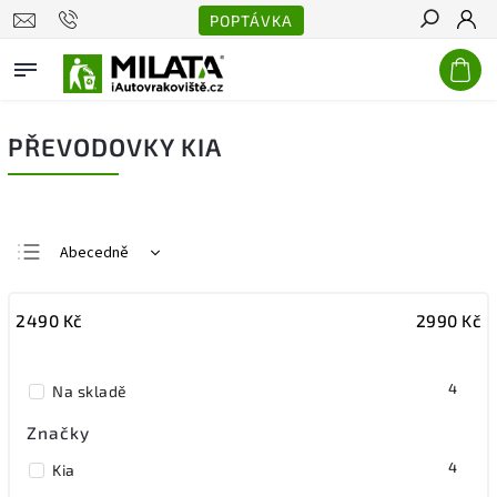
POPTÁVKA
Hledat
PŘEVODOVKY KIA
Abecedně
Nejlevnější
2490
Kč
2990
Kč
Nejdražší
Nejprodávanější
4
Na skladě
Značky
4
Kia