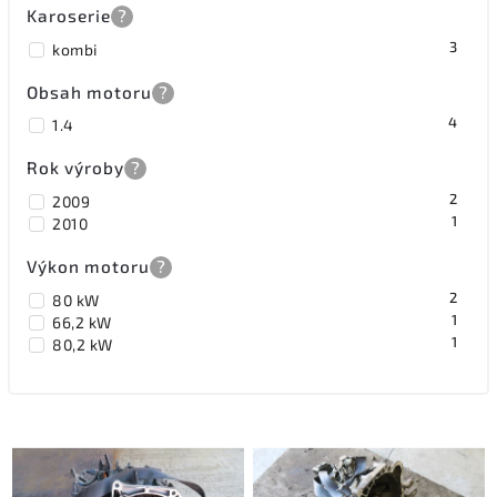
Karoserie
?
3
kombi
Obsah motoru
?
4
1.4
Rok výroby
?
2
2009
1
2010
Výkon motoru
?
2
80 kW
1
66,2 kW
1
80,2 kW