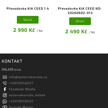
Převodovka KIA CEED 1.4
Převodovka KIA CEED ND-
20260602-013
Detail
Detail
2 990 Kč
2 490 Kč
/ ks
/ ks
KONTAKT
MILATA s.r.o.
info
@
iautovrakoviste.cz
+420720126127
Facebook Milata
autovrakoviste_milata
+420720126127
Youtube Milata