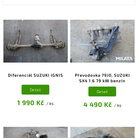
Diferenciál SUZUKI IGNIS
Převodovka 79J0, SUZUKI
SX4 1.6 79 kW benzín
Detail
Detail
1 990 Kč
4 490 Kč
/ ks
/ ks