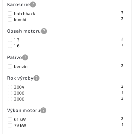
Karoserie
?
3
hatchback
2
kombi
Obsah motoru
?
2
1.3
1
1.6
Palivo
?
2
benzín
Rok výroby
?
2
2004
1
2006
2
2008
Výkon motoru
?
2
61 kW
1
79 kW