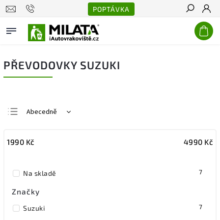
POPTÁVKA
Hledat
PŘEVODOVKY SUZUKI
Abecedně
Nejlevnější
1990
Kč
4990
Kč
Nejdražší
Nejprodávanější
7
Na skladě
Značky
7
Suzuki