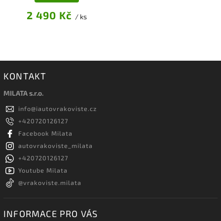
2 490 Kč
/ ks
KONTAKT
MILATA s.r.o.
info
@
iautovrakoviste.cz
+420720126127
Facebook Milata
autovrakoviste_milata
+420720126127
Youtube Milata
@vrakoviste.milata
INFORMACE PRO VÁS