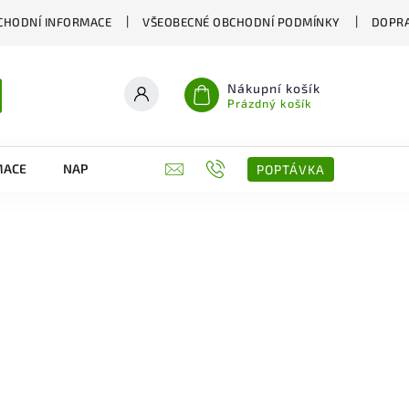
CHODNÍ INFORMACE
VŠEOBECNÉ OBCHODNÍ PODMÍNKY
DOPRA
Nákupní košík
Prázdný košík
MACE
NAPIŠTE NÁM
KONTAKTY
POPTÁVKA