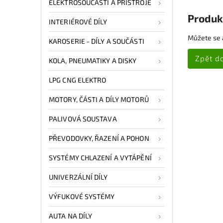
ELEKTROSOUČÁSTI A PŘÍSTROJE
Produk
INTERIÉROVÉ DÍLY
Můžete se a
KAROSERIE - DÍLY A SOUČÁSTI
Zpět d
KOLA, PNEUMATIKY A DISKY
LPG CNG ELEKTRO
MOTORY, ČÁSTI A DÍLY MOTORŮ
PALIVOVÁ SOUSTAVA
PŘEVODOVKY, ŘAZENÍ A POHON
SYSTÉMY CHLAZENÍ A VYTÁPĚNÍ
UNIVERZÁLNÍ DÍLY
VÝFUKOVÉ SYSTÉMY
AUTA NA DÍLY