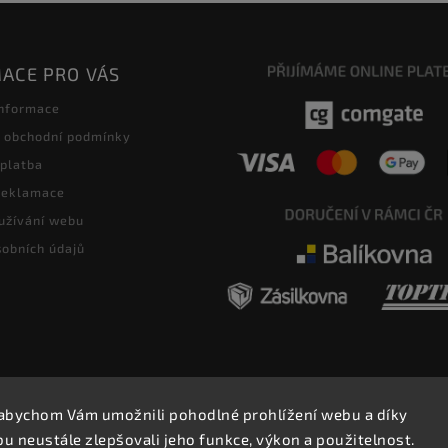
ACE PRO VÁS
informace
 obchodní podmínky
 platba
 reklamace
užívání webu
obních údajů
abychom Vám umožnili pohodlné prohlížení webu a díky
Copyright 2026
E-SHOP MILATA
. Všechna práva vyhrazena.
 neustále zlepšovali jeho funkce, výkon a použitelnost.
Upravit nastavení cookies