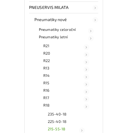
PNEUSERVIS MILATA
Pneumatiky nové
Pneumatiky celoroční
Pneumatiky letní
R21
R20
R22
R13
R14
R15
R16
R17
R18
235-40-18
225-40-18
215-55-18