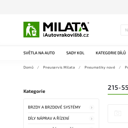
SVĚTLA NA AUTO
SADY KOL
KATEGORIE DÍLŮ
Domů
/
Pneuservis Milata
/
Pneumatiky nové
/
P
215-5
Kategorie
BRZDY A BRZDOVÉ SYSTÉMY
DÍLY NÁPRAV A ŘÍZENÍ