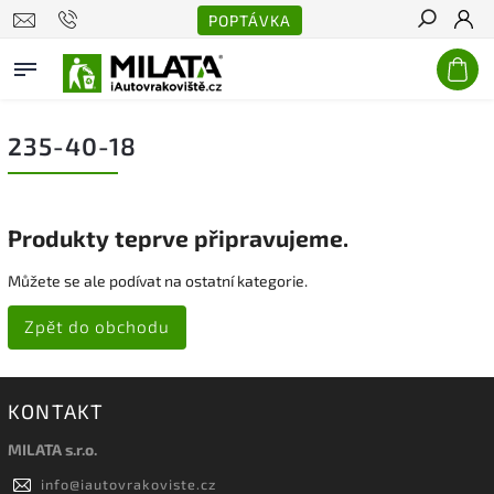
POPTÁVKA
Hledat
235-40-18
Produkty teprve připravujeme.
Můžete se ale podívat na ostatní kategorie.
Zpět do obchodu
KONTAKT
MILATA s.r.o.
info
@
iautovrakoviste.cz