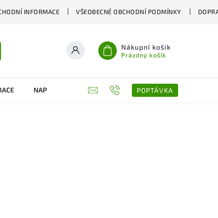
CHODNÍ INFORMACE
VŠEOBECNÉ OBCHODNÍ PODMÍNKY
DOPRA
Nákupní košík
Prázdný košík
MACE
NAPIŠTE NÁM
KONTAKTY
POPTÁVKA