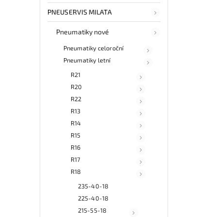
PNEUSERVIS MILATA
Pneumatiky nové
Pneumatiky celoroční
Pneumatiky letní
R21
R20
R22
R13
R14
R15
R16
R17
R18
235-40-18
225-40-18
215-55-18