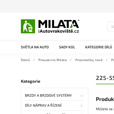
SVĚTLA NA AUTO
SADY KOL
KATEGORIE DÍLŮ
Domů
/
Pneuservis Milata
/
Pneumatiky nové
/
P
225-5
Kategorie
BRZDY A BRZDOVÉ SYSTÉMY
Produk
DÍLY NÁPRAV A ŘÍZENÍ
Můžete se a