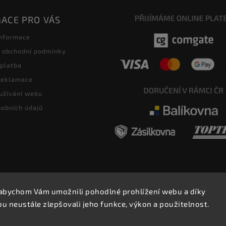
ACE PRO VÁS
informace
 obchodní podmínky
 platba
 reklamace
užívání webu
obních údajů
abychom Vám umožnili pohodlné prohlížení webu a díky
Copyright 2026
E-SHOP MILATA
. Všechna práva vyhrazena.
 neustále zlepšovali jeho funkce, výkon a použitelnost.
Upravit nastavení cookies
Vytvořil
Shoptet
| Design
Shoptak.cz.