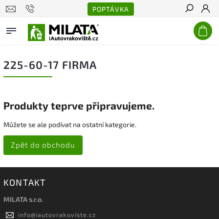
POPTÁVKA
Hledat
225-60-17 FIRMA
Produkty teprve připravujeme.
Můžete se ale podívat na ostatní kategorie.
Zpět do obchodu
KONTAKT
MILATA s.r.o.
info
@
iautovrakoviste.cz