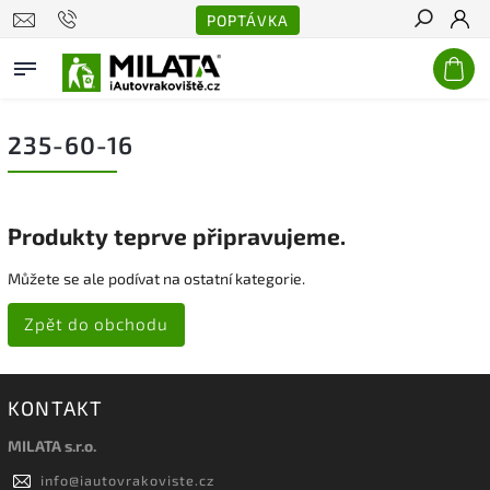
POPTÁVKA
Hledat
235-60-16
Produkty teprve připravujeme.
Můžete se ale podívat na ostatní kategorie.
Zpět do obchodu
KONTAKT
MILATA s.r.o.
info
@
iautovrakoviste.cz