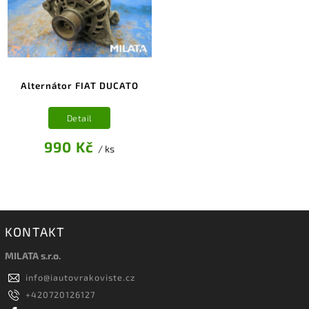
Alternátor FIAT DUCATO
Detail
990 Kč
/ ks
KONTAKT
MILATA s.r.o.
info
@
iautovrakoviste.cz
+420720126127