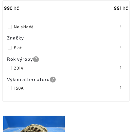
990
Kč
991
Kč
Nejdražší
Nejprodávanější
1
Na skladě
Značky
1
Fiat
Rok výroby
?
1
2014
Výkon alternátoru
?
1
150A