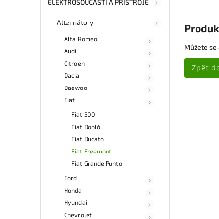
ELEKTROSOUČÁSTI A PŘÍSTROJE
Alternátory
Produk
Alfa Romeo
Můžete se a
Audi
Citroën
Zpět d
Dacia
Daewoo
Fiat
Fiat 500
Fiat Dobló
Fiat Ducato
Fiat Freemont
Fiat Grande Punto
Ford
Honda
Hyundai
Chevrolet