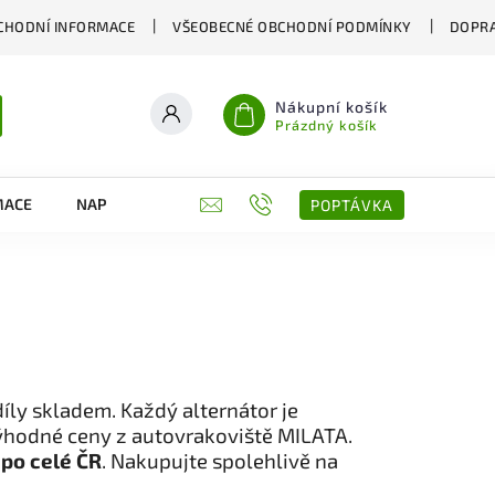
CHODNÍ INFORMACE
VŠEOBECNÉ OBCHODNÍ PODMÍNKY
DOPRA
Nákupní košík
Prázdný košík
MACE
NAPIŠTE NÁM
KONTAKTY
POPTÁVKA
íly skladem. Každý alternátor je
výhodné ceny z autovrakoviště MILATA.
 po celé ČR
. Nakupujte spolehlivě na