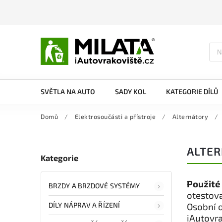
SVĚTLA NA AUTO
SADY KOL
KATEGORIE DÍLŮ
Domů
/
Elektrosoučásti a přístroje
/
Alternátory
/
ALTER
Kategorie
Použité
BRZDY A BRZDOVÉ SYSTÉMY
otestova
DÍLY NÁPRAV A ŘÍZENÍ
Osobní 
iAutovra