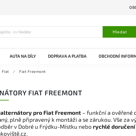
OB
Hledat
AUTA NA DÍLY
DOPRAVA A PLATBA
OBCHODNÍ INFOR
Fiat
/
Fiat Freemont
NÁTORY FIAT FREEMONT
 alternátory pro Fiat Freemont
– funkční a ověřené d
ný, plně připravený k montáži a se zárukou. Vše za 
odběr v Dobré u Frýdku-Místku nebo
rychlé doručení
koviště.cz.