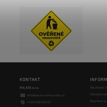
KONTAKT
INFORM
MILATA s.r.o.
Obchodní 
Všeobecné
info
@
iautovrakoviste.cz
Doprava a
+420720126127