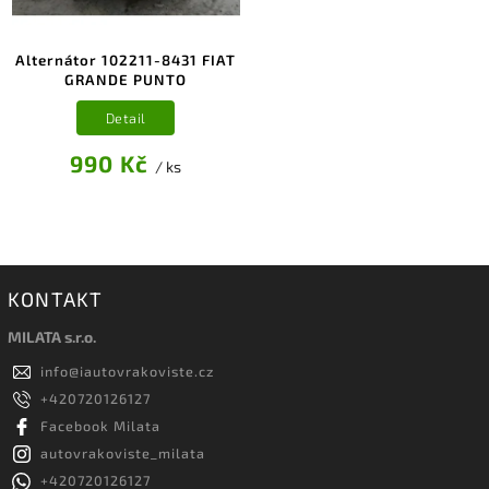
Alternátor 102211-8431 FIAT
GRANDE PUNTO
Detail
990 Kč
/ ks
KONTAKT
MILATA s.r.o.
info
@
iautovrakoviste.cz
+420720126127
Facebook Milata
autovrakoviste_milata
+420720126127