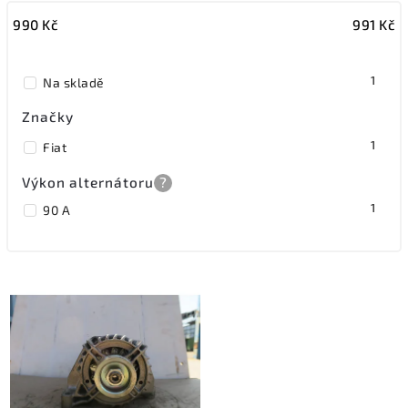
990
Kč
991
Kč
Nejdražší
Nejprodávanější
1
Na skladě
Značky
1
Fiat
Výkon alternátoru
?
1
90 A