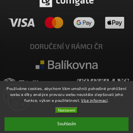
Používáme cookies, abychom Vám umožnili pohodlné prohlížení
webu a díky analýze provozu webu neustále zlepšovali jeho
funkce, výkon a použitelnost.
Více informací
.
Nastavení
Copyright 2026
E-SHOP MILATA
. Všechna práva vyhrazena.
Upravit nastavení cookies
Souhlasím
Vytvořil
Shoptet
| Design
Shoptak.cz.