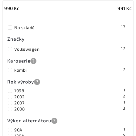
990
Kč
991
Kč
Nejdražší
Nejprodávanější
17
Na skladě
Značky
17
Volkswagen
Karoserie
?
7
kombi
Rok výroby
?
1
1998
2
2002
1
2007
3
2008
Výkon alternátoru
?
1
90A
5
120A