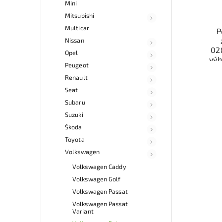
Mini
Mitsubishi
Multicar
P
Nissan
02
Opel
výh
Peugeot
ele
Renault
b
Ově
Seat
vr
Subaru
mo
Suzuki
odb
přes 
Škoda
ga
Toyota
p
Volkswagen
Volkswagen Caddy
Volkswagen Golf
Volkswagen Passat
Volkswagen Passat
Variant