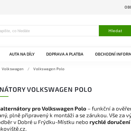
OB
Hledat
AUTA NA DÍLY
DOPRAVA A PLATBA
OBCHODNÍ INFOR
Volkswagen
/
Volkswagen Polo
RNÁTORY VOLKSWAGEN POLO
 alternátory pro Volkswagen Polo
– funkční a ověře
ný, plně připravený k montáži a se zárukou. Vše za 
odběr v Dobré u Frýdku-Místku nebo
rychlé doručení
koviště.cz.