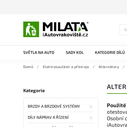
SVĚTLA NA AUTO
SADY KOL
KATEGORIE DÍLŮ
Domů
/
Elektrosoučásti a přístroje
/
Alternátory
/
ALTE
Kategorie
Použité
BRZDY A BRZDOVÉ SYSTÉMY
otestova
DÍLY NÁPRAV A ŘÍZENÍ
Osobní 
iAutovra