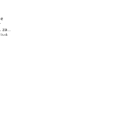
se
r
 za
livá
jení
a.
íl z
ý k
bní
čení
stí je
z v
i.