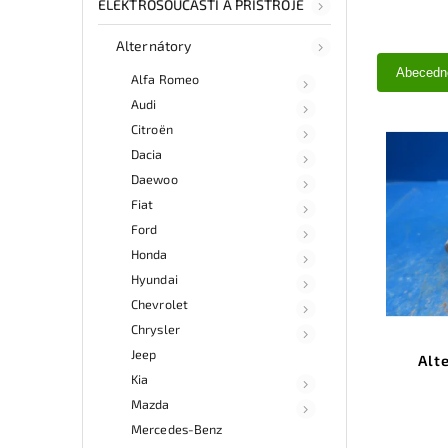
ELEKTROSOUČÁSTI A PŘÍSTROJE
Alternátory
Abecedn
Alfa Romeo
Audi
Citroën
Dacia
Daewoo
Fiat
Ford
Honda
Hyundai
Chevrolet
Chrysler
Jeep
Alt
Kia
Mazda
Mercedes-Benz