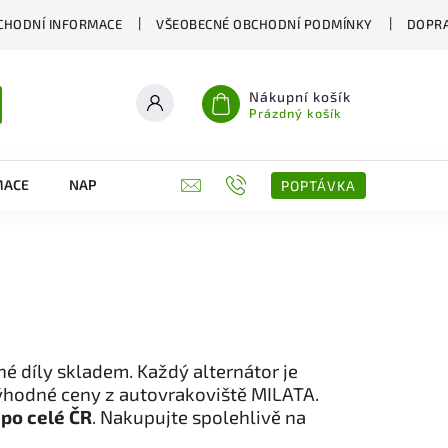
CHODNÍ INFORMACE
VŠEOBECNÉ OBCHODNÍ PODMÍNKY
DOPRA
Nákupní košík
Prázdný košík
MACE
NAPIŠTE NÁM
KONTAKTY
POPTÁVKA
né díly skladem. Každý alternátor je
výhodné ceny z autovrakoviště MILATA.
 po celé ČR
. Nakupujte spolehlivě na