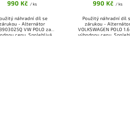
990 Kč
990 Kč
/ ks
/ ks
oužitý náhradní díl se
Použitý náhradní díl 
zárukou - Alternátor
zárukou - Alternáto
8903025Q VW POLO za
VOLKSWAGEN POLO 1.6.
odnou cenu. Spolehlivá
výhodnou cenu. Spoleh
ktrosoučást pro dobíjení
elektrosoučást pro dobí
aterie vašeho vozidla.
baterie vašeho vozidl
řený a funkční autodíl z
Ověřený a funkční autod
akoviště, připravený k
vrakoviště, připraven
ntáži. Nabízíme osobní
montáži. Nabízíme oso
ěr nebo rychlé doručení
odběr nebo rychlé doru
e-shop. Samozřejmostí je
přes e-shop. Samozřejmo
rance vrácení peněz v
garance vrácení peně
řípadě nespokojenosti.
případě nespokojenost