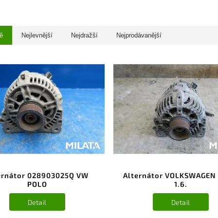
ě
Nejlevnější
Nejdražší
Nejprodávanější
ernátor 028903025Q VW
Alternátor VOLKSWAGEN
POLO
1.6.
Detail
Detail