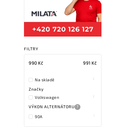
FILTRY
990
Kč
991
Kč
2
Na skladě
Značky
2
Volkswagen
VÝKON ALTERNÁTORU
?
1
90A