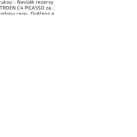
rukou - Naviják rezervy
ITROEN C4 PICASSO za
hodnou cenu. Ověřený a
oušený autodíl kategorie
erie - díly a součásti pro
 vůz. Ověřený a funkční
autodíl z vrakoviště,
připravený k montáži.
ízíme osobní odběr nebo
lé doručení přes e-shop.
mozřejmostí je garance
rácení peněz v případě
nespokojenosti.