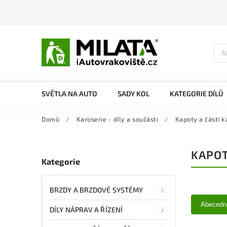
SVĚTLA NA AUTO
SADY KOL
KATEGORIE DÍLŮ
Domů
/
Karoserie - díly a součásti
/
Kapoty a části k
KAPOT
Kategorie
BRZDY A BRZDOVÉ SYSTÉMY
Abecedn
DÍLY NÁPRAV A ŘÍZENÍ