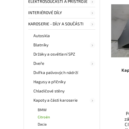
ELEKTROSOUČÁSTI A PŘÍSTROJE
INTERIÉROVÉ DÍLY
KAROSERIE - DÍLY A SOUČÁSTI
Autoskla
Blatníky
Držáky a osvětlení SPZ
Dveře
Kap
Dvířka palivových nádrží
Hagusy a příčníky
Chladičové stěny
Kapoty a části karoserie
BMW
P
Citroën
zá
C
Dacia