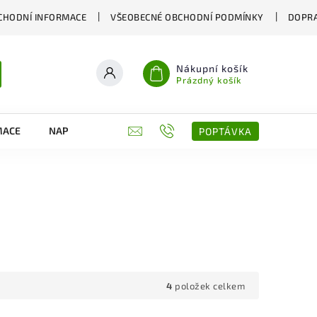
CHODNÍ INFORMACE
VŠEOBECNÉ OBCHODNÍ PODMÍNKY
DOPRA
Nákupní košík
Prázdný košík
MACE
NAPIŠTE NÁM
KONTAKTY
POPTÁVKA
4
položek celkem