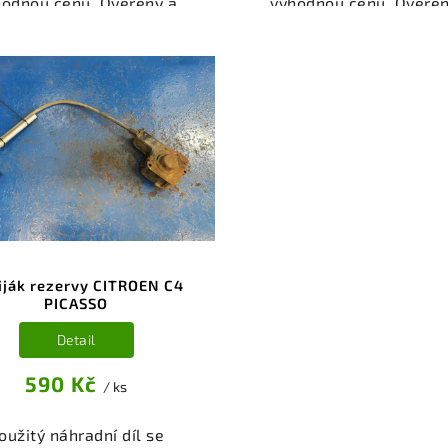
hodnou cenu. Ověřený a
výhodnou cenu. Ověřen
oušený autodíl kategorie
odzkoušený autodíl kate
erie - díly a součásti pro
Karoserie - díly a součás
 vůz. Ověřený a funkční
váš vůz. Ověřený a fun
autodíl z vrakoviště,
autodíl z vrakoviště
připravený k montáži.
připravený k montáži
ízíme osobní odběr nebo
Nabízíme osobní odběr 
lé doručení přes e-shop.
rychlé doručení přes e-
mozřejmostí je garance
Samozřejmostí je gara
rácení peněz v případě
vrácení peněz v přípa
nespokojenosti.
nespokojenosti.
iják rezervy CITROEN C4
PICASSO
Detail
590 Kč
/ ks
oužitý náhradní díl se