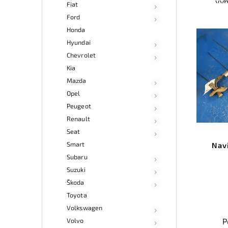
vý
Fiat
odzk
Ford
Karos
Honda
váš
Hyundai
Chevrolet
Nab
Kia
rych
Sa
Mazda
v
Opel
Peugeot
Renault
Seat
Smart
Nav
Subaru
Suzuki
Škoda
Toyota
Volkswagen
Volvo
P