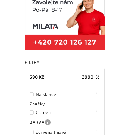
FILTRY
590
Kč
2990
Kč
4
Na skladě
Značky
4
Citroën
BARVA
?
1
červená tmavá