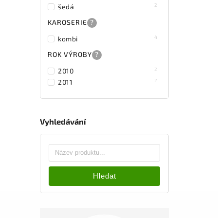
2
šedá
KAROSERIE
?
4
kombi
ROK VÝROBY
?
2
2010
2
2011
Vyhledávání
Hledat