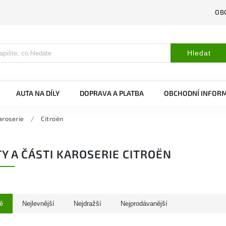
OB
Hledat
AUTA NA DÍLY
DOPRAVA A PLATBA
OBCHODNÍ INFOR
aroserie
/
Citroën
Y A ČÁSTI KAROSERIE CITROËN
ě
Nejlevnější
Nejdražší
Nejprodávanější