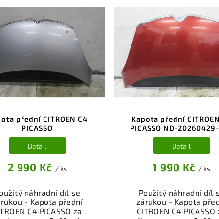
ota přední CITROEN C4
Kapota přední CITROE
PICASSO
PICASSO ND-20260429
Detail
Detail
2 990 Kč
1 990 Kč
/ ks
/ ks
oužitý náhradní díl se
Použitý náhradní díl 
rukou - Kapota přední
zárukou - Kapota pře
ITROEN C4 PICASSO za
CITROEN C4 PICASSO 