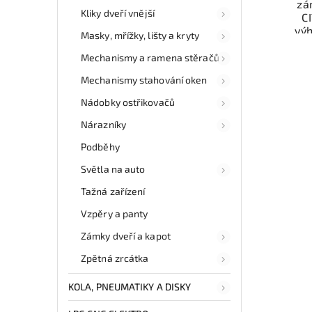
zá
Kliky dveří vnější
C
vý
Masky, mřížky, lišty a kryty
odzk
Karos
Mechanismy a ramena stěračů
váš
Mechanismy stahování oken
Nádobky ostřikovačů
Nab
rych
Nárazníky
Sa
Podběhy
v
Světla na auto
Tažná zařízení
Vzpěry a panty
Zámky dveří a kapot
Zpětná zrcátka
KOLA, PNEUMATIKY A DISKY