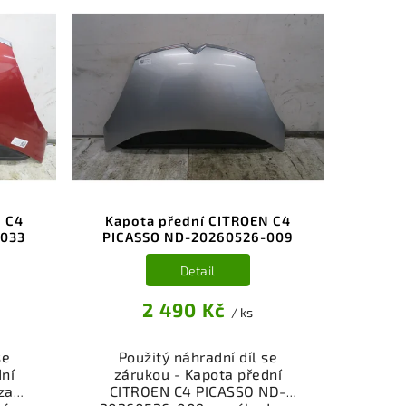
N C4
Kapota přední CITROEN C4
-033
PICASSO ND-20260526-009
Detail
2 490 Kč
/ ks
se
Použitý náhradní díl se
dní
zárukou - Kapota přední
za
CITROEN C4 PICASSO ND-