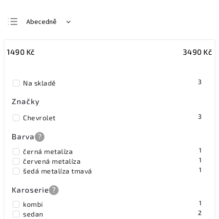
Abecedně
Nejlevnější
1490
Kč
3490
Kč
Nejdražší
Nejprodávanější
3
Na skladě
Značky
3
Chevrolet
Barva
?
1
černá metalíza
1
červená metalíza
1
šedá metalíza tmavá
Karoserie
?
1
kombi
2
sedan