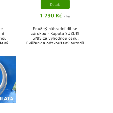
Detail
1 790 Kč
/ ks
se
Použitý náhradní díl se
dní
zárukou - Kapota SUZUKI
dnou
IGNIS za výhodnou cenu.
šený
Ověřený a odzkoušený autodíl
rie -
kategorie Karoserie - díly a
vůz.
součásti pro váš vůz. Ověřený
íl z
a funkční autodíl z vrakoviště,
ý k
připravený k montáži.
bní
Nabízíme osobní odběr nebo
čení
rychlé doručení přes e-shop.
stí je
Samozřejmostí je garance
z v
vrácení peněz v případě
i.
nespokojenosti.