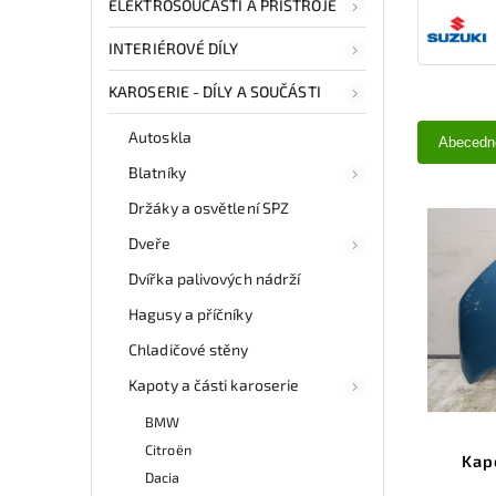
ELEKTROSOUČÁSTI A PŘÍSTROJE
INTERIÉROVÉ DÍLY
KAROSERIE - DÍLY A SOUČÁSTI
Autoskla
Abecedn
Blatníky
Držáky a osvětlení SPZ
Dveře
Dvířka palivových nádrží
Hagusy a příčníky
Chladičové stěny
Kapoty a části karoserie
BMW
Citroën
Kap
Dacia