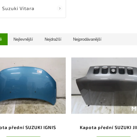
Suzuki Vitara
ě
Nejlevnější
Nejdražší
Nejprodávanější
ota přední SUZUKI IGNIS
Kapota přední SUZUKI J