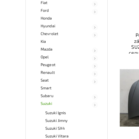
Fiat
Ford
Honda
Hyundai
Chevrolet
P
zá
Kia
SU
Mazda
cen
Opel
auto
díl
Peugeot
Ově
Renault
vr
Seat
mo
odb
Smart
přes 
Subaru
ga
Suzuki
p
Suzuki Ignis
Suzuki Jimny
Suzuki SX4
Suzuki Vitara