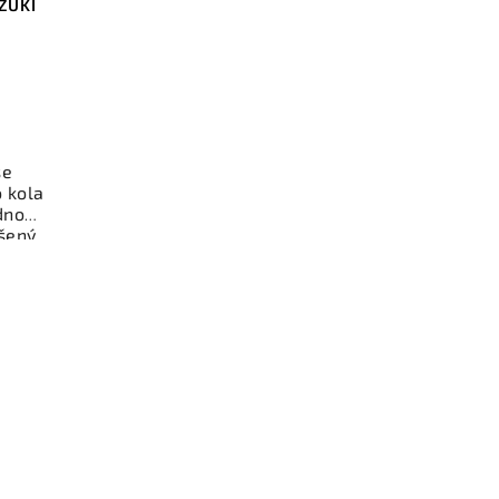
UZUKI
se
o kola
dnou
šený
rie -
vůz.
íl z
ý k
bní
čení
stí je
z v
i.