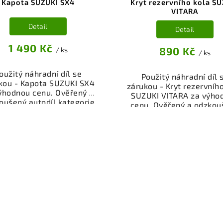
Kapota SUZUKI SX4
Kryt rezervního kola S
VITARA
Detail
Detail
1 490 Kč
890 Kč
/ ks
/ ks
oužitý náhradní díl se
Použitý náhradní díl 
kou - Kapota SUZUKI SX4
zárukou - Kryt rezervníh
ýhodnou cenu. Ověřený a
SUZUKI VITARA za výho
oušený autodíl kategorie
cenu. Ověřený a odzkou
erie - díly a součásti pro
autodíl kategorie Karose
 vůz. Ověřený a funkční
díly a součásti pro váš 
autodíl z vrakoviště,
Ověřený a funkční autod
připravený k montáži.
vrakoviště, připraven
ízíme osobní odběr nebo
montáži. Nabízíme oso
lé doručení přes e-shop.
odběr nebo rychlé doru
mozřejmostí je garance
přes e-shop. Samozřejmo
rácení peněz v případě
garance vrácení peně
nespokojenosti.
případě nespokojenost