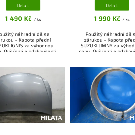
Detail
Detail
1 490 Kč
1 990 Kč
/ ks
/ ks
oužitý náhradní díl se
Použitý náhradní díl 
rukou - Kapota přední
zárukou - Kapota pře
ZUKI IGNIS za výhodnou
SUZUKI JIMNY za výho
u. Ověřený a odzkoušený
cenu. Ověřený a odzkou
díl kategorie Karoserie -
autodíl kategorie Karose
y a součásti pro váš vůz.
díly a součásti pro váš 
řený a funkční autodíl z
Ověřený a funkční autod
akoviště, připravený k
vrakoviště, připraven
ntáži. Nabízíme osobní
montáži. Nabízíme oso
ěr nebo rychlé doručení
odběr nebo rychlé doru
e-shop. Samozřejmostí je
přes e-shop. Samozřejmo
rance vrácení peněz v
garance vrácení peně
řípadě nespokojenosti.
případě nespokojenost