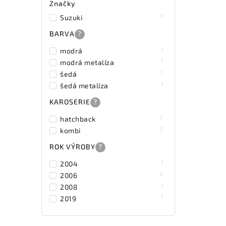
Značky
5
Suzuki
BARVA
?
1
modrá
1
modrá metalíza
1
šedá
1
šedá metalíza
KAROSERIE
?
2
hatchback
3
kombi
ROK VÝROBY
?
1
2004
2
2006
1
2008
1
2019