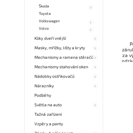
Škoda
Toyota
Volkswagen
Volvo
Kliky dveří vnější
P
Masky, mřížky, lišty a kryty
záru
za v
Mechanismy a ramena stěračů
odzk
Karos
Mechanismy stahování oken
váš
Nádobky ostřikovačů
Nárazníky
Nab
rych
Podběhy
Sa
Světla na auto
v
Tažná zařízení
Vzpěry a panty