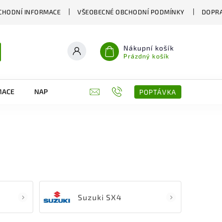
CHODNÍ INFORMACE
VŠEOBECNÉ OBCHODNÍ PODMÍNKY
DOPRA
Nákupní košík
Prázdný košík
MACE
NAPIŠTE NÁM
KONTAKTY
POPTÁVKA
Suzuki SX4