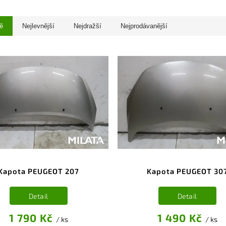
ě
Nejlevnější
Nejdražší
Nejprodávanější
Kapota PEUGEOT 207
Kapota PEUGEOT 30
Detail
Detail
1 790 Kč
1 490 Kč
/ ks
/ ks