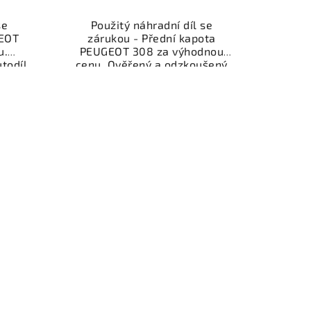
se
Použitý náhradní díl se
GEOT
zárukou - Přední kapota
u.
PEUGEOT 308 za výhodnou
todíl
cenu. Ověřený a odzkoušený
ly a
autodíl kategorie Karoserie -
ěřený
díly a součásti pro váš vůz.
viště,
Ověřený a funkční autodíl z
.
vrakoviště, připravený k
nebo
montáži. Nabízíme osobní
shop.
odběr nebo rychlé doručení
nce
přes e-shop. Samozřejmostí je
dě
garance vrácení peněz v
případě nespokojenosti.