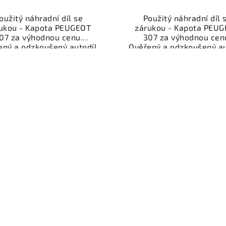
oužitý náhradní díl se
Použitý náhradní díl 
ukou - Kapota PEUGEOT
zárukou - Kapota PEU
07 za výhodnou cenu.
307 za výhodnou cen
ený a odzkoušený autodíl
Ověřený a odzkoušený au
egorie Karoserie - díly a
kategorie Karoserie - dí
ásti pro váš vůz. Ověřený
součásti pro váš vůz. Ov
kční autodíl z vrakoviště,
a funkční autodíl z vrako
připravený k montáži.
připravený k montáži
ízíme osobní odběr nebo
Nabízíme osobní odběr 
lé doručení přes e-shop.
rychlé doručení přes e-
mozřejmostí je garance
Samozřejmostí je gara
rácení peněz v případě
vrácení peněz v přípa
nespokojenosti.
nespokojenosti.