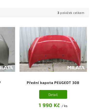
3
položek celkem
7
Přední kapota PEUGEOT 308
Detail
1 990 Kč
/ ks