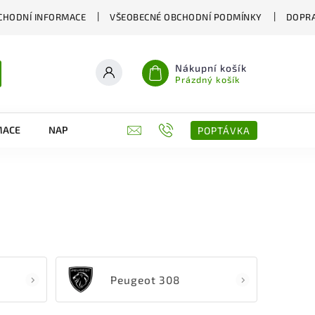
CHODNÍ INFORMACE
VŠEOBECNÉ OBCHODNÍ PODMÍNKY
DOPRA
Nákupní košík
Prázdný košík
MACE
NAPIŠTE NÁM
KONTAKTY
POPTÁVKA
Peugeot 308