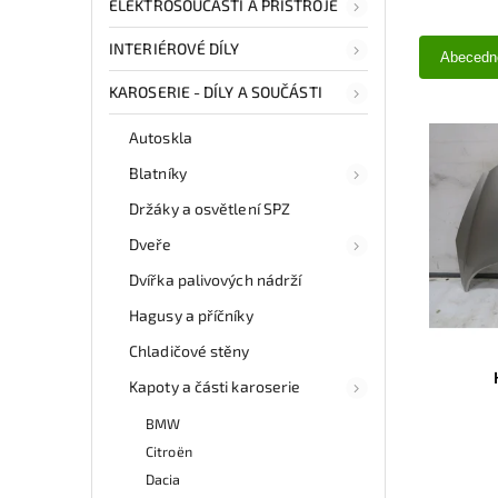
ELEKTROSOUČÁSTI A PŘÍSTROJE
INTERIÉROVÉ DÍLY
Abecedn
KAROSERIE - DÍLY A SOUČÁSTI
Autoskla
Blatníky
Držáky a osvětlení SPZ
Dveře
Dvířka palivových nádrží
Hagusy a příčníky
Chladičové stěny
Kapoty a části karoserie
BMW
Citroën
Dacia