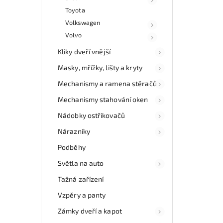
Toyota
Volkswagen
Volvo
Kliky dveří vnější
Masky, mřížky, lišty a kryty
Mechanismy a ramena stěračů
Mechanismy stahování oken
Nádobky ostřikovačů
Nárazníky
Podběhy
Světla na auto
Tažná zařízení
Vzpěry a panty
Zámky dveří a kapot