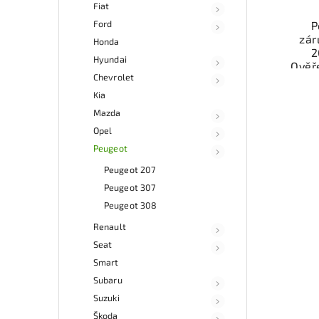
Fiat
Ford
P
zár
Honda
2
Hyundai
Ověř
Chevrolet
kat
souč
Kia
a fun
Mazda
Opel
Nab
rych
Peugeot
Sa
Peugeot 207
v
Peugeot 307
Peugeot 308
Renault
Seat
Smart
Subaru
Suzuki
Škoda