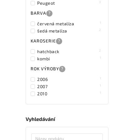
3
Peugeot
BARVA
?
1
červená metalíza
2
šedá metalíza
KAROSERIE
?
2
hatchback
1
kombi
ROK VÝROBY
?
1
2006
1
2007
1
2010
Vyhledávání