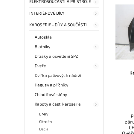
ELEKTROSOUČÁSTI A PŘÍSTROJE
INTERIÉROVÉ DÍLY
KAROSERIE - DÍLY A SOUČÁSTI
Autoskla
Blatníky
Držáky a osvětlení SPZ
Dveře
K
Dvířka palivových nádrží
Hagusy a příčníky
Chladičové stěny
Kapoty a části karoserie
BMW
P
zár
Citroën
CE
Dacia
Ověř