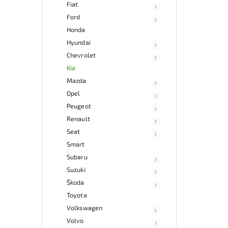
Fiat
kat
Ford
souč
a fun
Honda
Hyundai
Nab
Chevrolet
rych
Sa
Kia
v
Mazda
Opel
Peugeot
Renault
Seat
Smart
Subaru
Suzuki
Škoda
Toyota
Volkswagen
Volvo