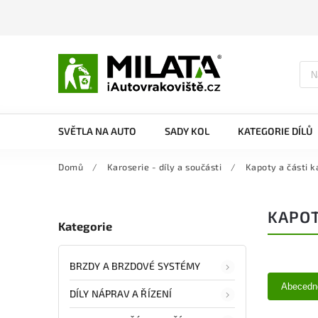
SVĚTLA NA AUTO
SADY KOL
KATEGORIE DÍLŮ
Domů
/
Karoserie - díly a součásti
/
Kapoty a části k
KAPOT
Kategorie
BRZDY A BRZDOVÉ SYSTÉMY
Abecedn
DÍLY NÁPRAV A ŘÍZENÍ