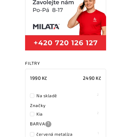
FILTRY
1990
Kč
2490
Kč
2
Na skladě
Značky
2
Kia
BARVA
?
1
červená metalíza