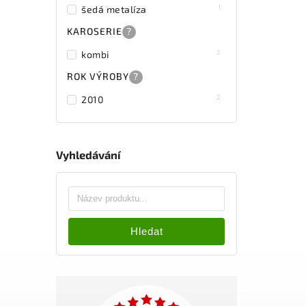
1
šedá metalíza
KAROSERIE
?
2
kombi
ROK VÝROBY
?
2
2010
Vyhledávání
Hledat