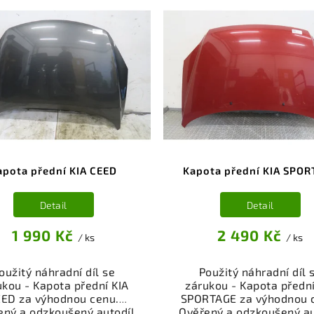
apota přední KIA CEED
Kapota přední KIA SPOR
Detail
Detail
1 990 Kč
2 490 Kč
/ ks
/ ks
oužitý náhradní díl se
Použitý náhradní díl 
ukou - Kapota přední KIA
zárukou - Kapota přední
ED za výhodnou cenu.
SPORTAGE za výhodnou 
ený a odzkoušený autodíl
Ověřený a odzkoušený au