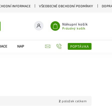
CHODNÍ INFORMACE
VŠEOBECNÉ OBCHODNÍ PODMÍNKY
DOPRA
Nákupní košík
Prázdný košík
MACE
NAPIŠTE NÁM
KONTAKTY
POPTÁVKA
2
položek celkem