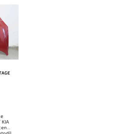
TAGE
se
 KIA
cenu.
todíl